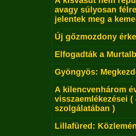
A kisvasút nem repü
avagy súlyosan félr
jelentek meg a kemen
Új gőzmozdony érkez
Elfogadták a Murtalba
Gyöngyös: Megkezdőd
A kilencvenhárom é
visszaemlékezései (
szolgálatában )
Lillafüred: Közlemé