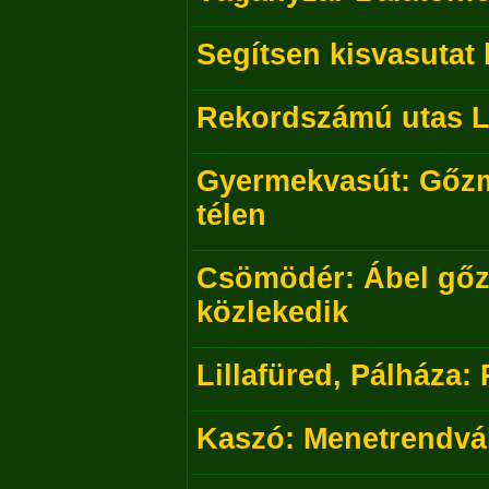
Segítsen kisvasutat 
Rekordszámú utas Li
Gyermekvasút: Gőz
télen
Csömödér: Ábel gőzö
közlekedik
Lillafüred, Pálháza
Kaszó: Menetrendvá