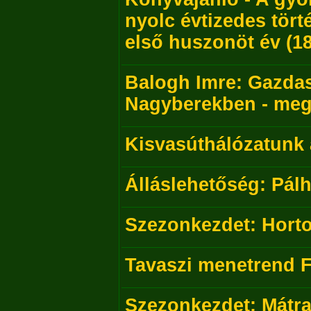
nyolc évtizedes törté
első huszonöt év (1
Balogh Imre: Gazdas
Nagyberekben - megj
Kisvasúthálózatunk 
Álláslehetőség: Pál
Szezonkezdet: Hort
Tavaszi menetrend 
Szezonkezdet: Mátr