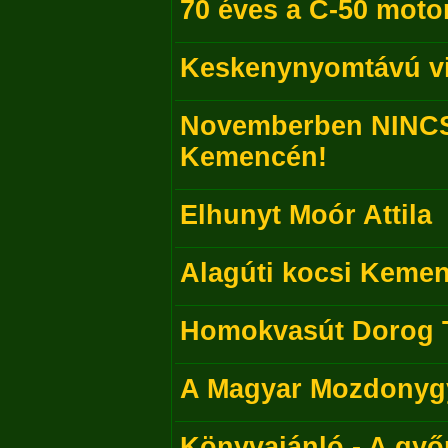
70 éves a C-50 mot
Keskenynyomtávú vi
Novemberben NINCS
Kemencén!
Elhunyt Moór Attila
Alagúti kocsi Keme
Homokvasút Dorog 
A Magyar Mozdonyg
Könyvajánló - A győ