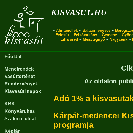
kisvasut.hu
~
Almamellék
~
Balatonfenyves
~
Beregszá
Felcsút
~
Felsőtárkány
~
Gemenc
~
Gyön
Lillafüred
~
Mesztegnyő
~
Nagycenk
~
Főoldal
Ci
Menetrendek
Vasúttörténet
Az oldalon publ
Rendezvények
Kisvasúti napok
Adó 1% a kisvasutak
KBK
Könyváruház
Kárpát-medencei Kis
Szakmai oldal
programja
Képtár