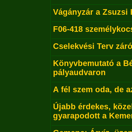
Vágányzár a Zsuzsi 
F06-418 személykocs
Cselekvési Terv zár
Könyvbemutató a Bék
pályaudvaron
A fél szem oda, de a
Újabb érdekes, köze
gyarapodott a Keme