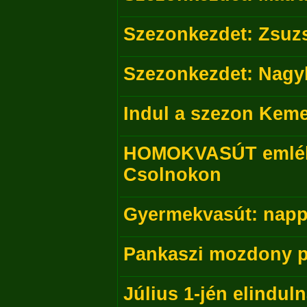
Szezonkezdet: Zsuzs
Szezonkezdet: Nagy
Indul a szezon Kem
HOMOKVASÚT emlékt
Csolnokon
Gyermekvasút: nappa
Pankaszi mozdony p
Július 1-jén elindul