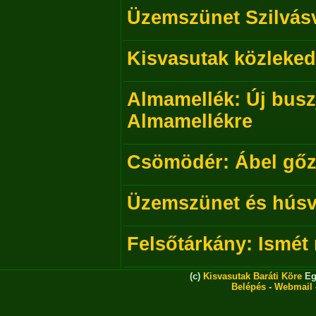
Üzemszünet Szilvás
Kisvasutak közleked
Almamellék: Új bus
Almamellékre
Csömödér: Ábel gőz
Üzemszünet és húsv
Felsőtárkány: Ismét
(c)
Kisvasutak Baráti Köre
Eg
Belépés
-
Webmail