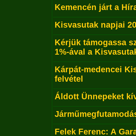
Kemencén járt a Hír
Kisvasutak napjai 2
Kérjük támogassa s
1%-ával a Kisvasutak
Kárpát-medencei Kis
felvétel
Áldott Ünnepeket kí
Járműmegfutamodás 
Felek Ferenc: A Gar