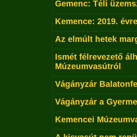
Gemenc: Téli üzems
Kemence: 2019. évre
Az elmúlt hetek mar
Ismét félrevezető ál
Múzeumvasútról
Vágányzár Balatonf
Vágányzár a Gyerm
Kemencei Múzeumvas