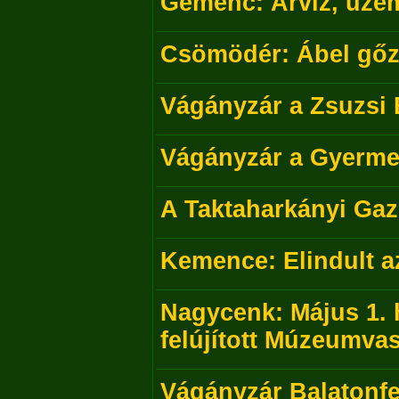
Gemenc: Árvíz, üze
Csömödér: Ábel gőz
Vágányzár a Zsuzsi 
Vágányzár a Gyerm
A Taktaharkányi Gaz
Kemence: Elindult az
Nagycenk: Május 1. h
felújított Múzeumva
Vágányzár Balatonf