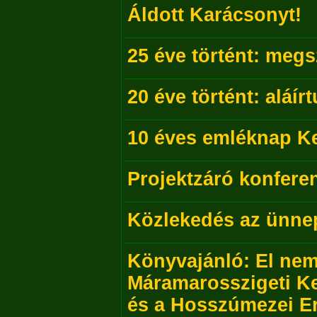
Áldott Karácsonyt!
25 éve történt: megs
20 éve történt: aláír
10 éves emléknap K
Projektzáró konfere
Közlekedés az ünnep
Könyvajánló: El nem 
Máramarosszigeti 
és a Hosszúmezei Er