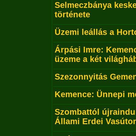
Selmeczbánya kesk
története
Üzemi leállás a Hor
Árpási Imre: Kemenc
üzeme a két világhá
Szezonnyitás Geme
Kemence: Ünnepi m
Szombattól újraindul
Állami Erdei Vasúto