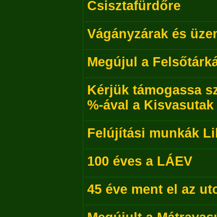
Csisztafürdőre
Vágányzárak és üze
Megújul a Felsőtárk
Kérjük támogassa s
%-ával a Kisvasutak 
Felújítási munkák Li
100 éves a LÁEV
45 éve ment el az u