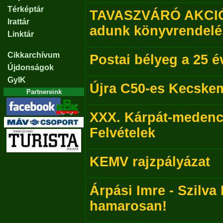
Térképtár
TAVASZVÁRÓ AKCIÓ! 
Irattár
adunk könyvrendelé
Linktár
Cikkarchívum
Postai bélyeg a 25 é
Újdonságok
GyIK
Újra C50-es Kecske
Partnereink
XXX. Kárpát-medence
Felvételek
KEMV rajzpályázat
Árpási Imre - Szilva 
hamarosan!