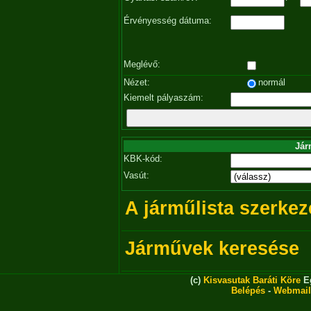
Érvényesség dátuma:
Meglévő:
Nézet:
normál
Kiemelt pályaszám:
Jár
KBK-kód:
Vasút:
A járműlista szerkez
Járművek keresése
(c)
Kisvasutak Baráti Köre
Eg
Belépés
-
Webmail