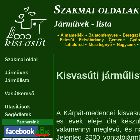
Szakmai oldalak
Járművek - lista
~
Almamellék
~
Balatonfenyves
~
Beregszá
Felcsút
~
Felsőtárkány
~
Gemenc
~
Gyön
Lillafüred
~
Mesztegnyő
~
Nagycenk
Szakmai oldal
Járművek
Kisvasúti járműlis
Járműlista
Vasútkereső
Utasítások
A Kárpát-medencei kisvasu
Segédletek
es évek eleje óta készül
Partnereink
valamennyi meglévő, és n
Jelenleg 3200 vontatójárm