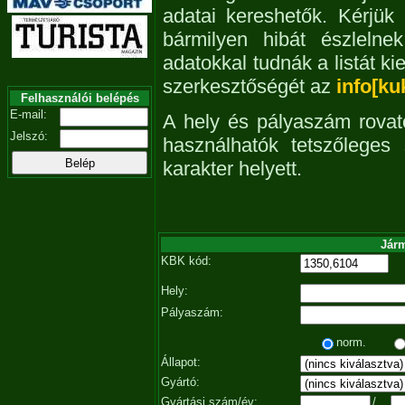
adatai kereshetők. Kérjük
bármilyen hibát észleln
adatokkal tudnák a listát ki
szerkesztőségét az
info[ku
Felhasználói belépés
E-mail:
A hely és pályaszám rovat
Jelszó:
használhatók tetszőleges
karakter helyett.
Járm
KBK kód:
Hely:
Pályaszám:
norm.
Állapot:
Gyártó:
Gyártási szám/év:
/