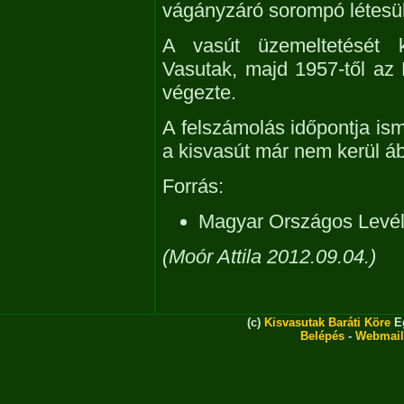
vágányzáró sorompó létesül
A vasút üzemeltetését 
Vasutak, majd 1957-től az É
végezte.
A felszámolás időpontja ism
a kisvasút már nem kerül áb
Forrás:
Magyar Országos Levél
(Moór Attila 2012.09.04.)
(c)
Kisvasutak Baráti Köre
Eg
Belépés
-
Webmail