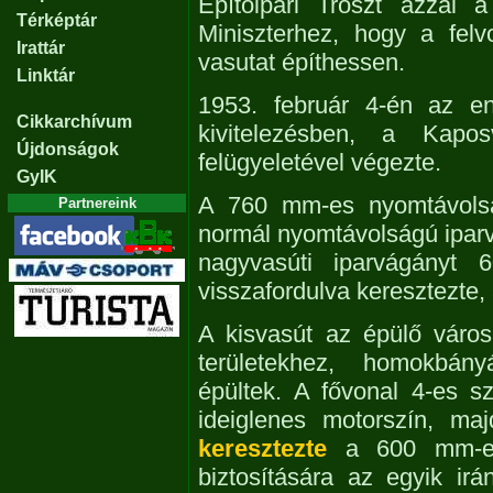
Építőipari Tröszt azzal 
Térképtár
Miniszterhez, hogy a fel
Irattár
vasutat építhessen.
Linktár
1953. február 4-én az en
Cikkarchívum
kivitelezésben, a Kapo
Újdonságok
felügyeletével végezte.
GyIK
A 760 mm-es nyomtávol
Partnereink
normál nyomtávolságú iparv
nagyvasúti iparvágányt 
visszafordulva keresztezte, 
A kisvasút az épülő város 
területekhez, homokbány
épültek. A fővonal 4-es s
ideiglenes motorszín, ma
keresztezte
a 600 mm-es 
biztosítására az egyik irá