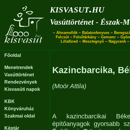
kisvasut.hu
Vasúttörténet - Észak-
~
Almamellék
~
Balatonfenyves
~
Beregszá
Felcsút
~
Felsőtárkány
~
Gemenc
~
Gyön
Lillafüred
~
Mesztegnyő
~
Nagycenk
Főoldal
Menetrendek
Kazincbarcika, B
Vasúttörténet
Rendezvények
(Moór Attila)
Kisvasúti napok
KBK
Könyváruház
A kazincbarcikai Béke
Szakmai oldal
építőanyagok gyorsabb sz
Képtár