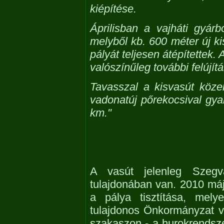
kiépítése.
Áprilisban a vajháti gyár
melyből kb. 600 méter új ki
pályát teljesen átépítettek
valószínűleg további felújít
Tavasszal a kisvasút köze
vadonatúj pőrekocsival gya
km."
A vasút jelenleg Szeg
tulajdonában van. 2010 má
a pálya tisztítása, mely
tulajdonos Önkormányzat 
szakaszon - a hurokrendsz