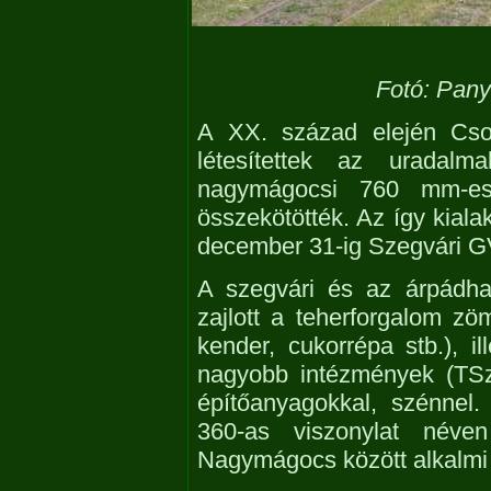
Fotó: Pany
A XX. század elején Cso
létesítettek az uradal
nagymágocsi 760 mm-es 
összekötötték. Az így kiala
december 31-ig Szegvári G
A szegvári és az árpádh
zajlott a teherforgalom zöm
kender, cukorrépa stb.), i
nagyobb intézmények (TSz-
építőanyagokkal, szénnel
360-as viszonylat néve
Nagymágocs között alkalmi s