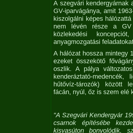
A szegvári kendergyárnak a 
GV-iparvágánya, amit 1963-
kiszolgálni képes hálózattá 
nem lévén része a GV h
közlekedési koncepció
anyagmozgatási feladatokat
A hálózat hossza mintegy 
ezeket összekötő fővágán
oszlik. A pálya változatos
kenderáztató-medencék, l
hűtővíz-tározók) között 
fácán, nyúl, őz is szem elé k
"A Szegvári Kendergyár 1998
csarnok építésébe kezde
kisvasúton bonyolódik, s