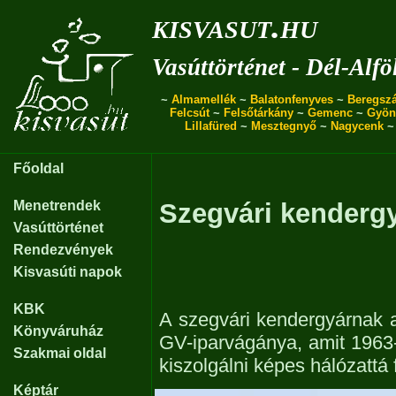
kisvasut.hu
Vasúttörténet - Dél-Alfö
~
Almamellék
~
Balatonfenyves
~
Beregszá
Felcsút
~
Felsőtárkány
~
Gemenc
~
Gyön
Lillafüred
~
Mesztegnyő
~
Nagycenk
Főoldal
Menetrendek
Szegvári kendergy
Vasúttörténet
Rendezvények
Kisvasúti napok
KBK
A szegvári kendergyárnak a 
Könyváruház
GV-iparvágánya, amit 1963-
Szakmai oldal
kiszolgálni képes hálózattá f
Képtár