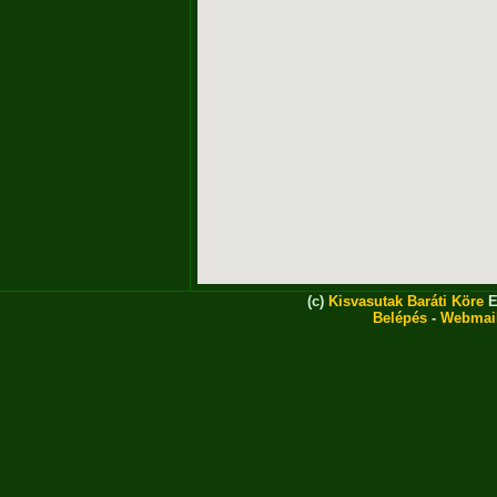
(c)
Kisvasutak Baráti Köre
E
Belépés
-
Webmai