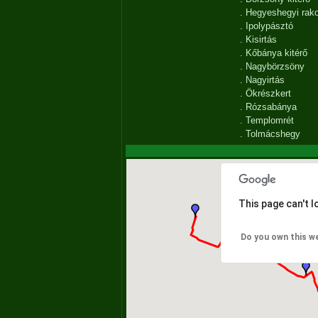
.
Hegyeshegyi rak
.
Ipolypásztó
.
Kisirtás
.
Kőbánya kitérő
.
Nagybörzsöny
.
Nagyirtás
.
Ökrészkert
.
Rózsabánya
.
Templomrét
.
Tolmácshegy
This page can't 
Do you own this w