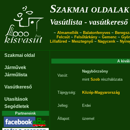
Szakmai oldalak
Vasútlista - vasútkereső
~
Almamellék
~
Balatonfenyves
~
Beregsz
Felcsút
~
Felsőtárkány
~
Gemenc
~
Gyö
Lillafüred
~
Mesztegnyő
~
Nagycenk
~
Nyíre
Szakmai oldal
A kivál
Járművek
Nagybörzsöny
Járműlista
Vasút:
mint
Szob
részhálózata
Vasútkereső
Tájegység:
Közép-Magyarország
Utasítások
Jelleg:
Erdei
Segédletek
Partnereink
Állapot:
üzemel