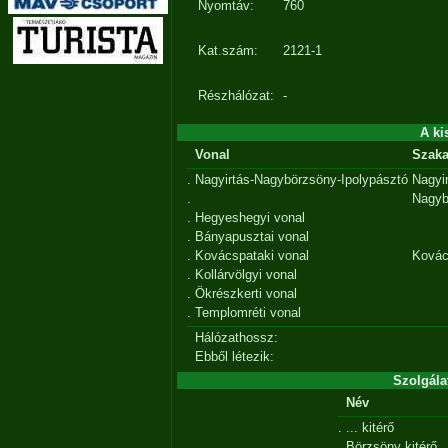
Nyomtáv:
760
Kat.szám:
2121-1
Részhálózat:
-
A ki
Vonal
Szak
.
Nagyirtás-Nagybörzsöny-Ipolypásztó
Nagyi
.
Nagyb
.
Hegyeshegyi vonal
.
Bányapusztai vonal
.
Kovácspataki vonal
Kovác
.
Kollárvölgyi vonal
.
Ökrészkerti vonal
.
Templomréti vonal
Hálózathossz:
Ebből létezik:
Szolgála
Név
.
... kitérő
.
Börzsöny kitérő