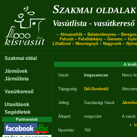
Szakmai oldalak
Vasútlista - vasútkereső
~
Almamellék
~
Balatonfenyves
~
Beregsz
Felcsút
~
Felsőtárkány
~
Gemenc
~
Gyö
Lillafüred
~
Mesztegnyő
~
Nagycenk
~
Nyíre
Szakmai oldal
A kivál
Járművek
Vasút:
Iregszemcse
Nincs h
Járműlista
Tájegység:
Dél-Dunántúl
Nincsen
Vasútkereső
Jelleg:
Gazdasági Vasút
Járműv
Utasítások
Segédletek
Állapot:
megszűnt
A vasút 
Partnereink
I
Nyomtáv:
760