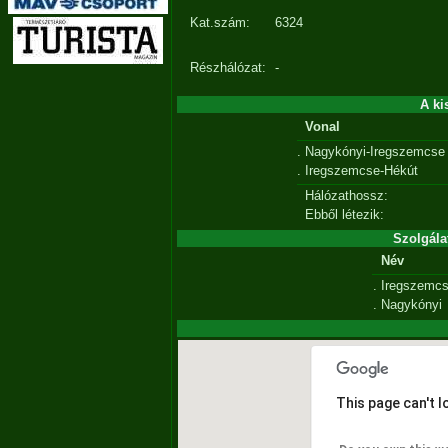
Kat.szám:
6324
Részhálózat:
-
A ki
Vonal
.
Nagykónyi-Iregszemcse
.
Iregszemcse-Hékút
Hálózathossz:
Ebből létezik:
Szolgála
Név
.
Iregszemc
.
Nagykónyi
This page can't 