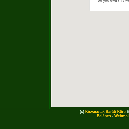
Do you own this w
(c)
Kisvasutak Baráti Köre
E
Belépés
-
Webmai