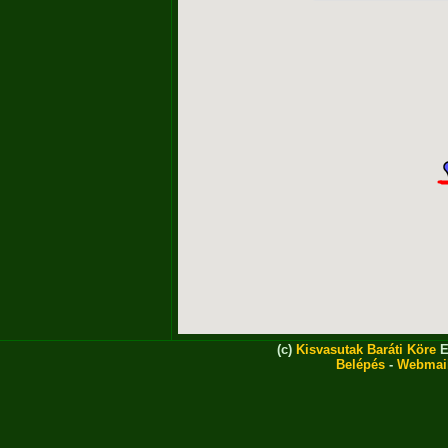
(c)
Kisvasutak Baráti Köre
E
Belépés
-
Webmai