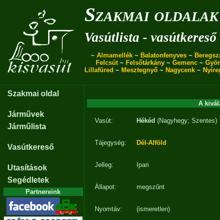
Szakmai oldalak
Vasútlista - vasútkereső
~
Almamellék
~
Balatonfenyves
~
Beregsz
Felcsút
~
Felsőtárkány
~
Gemenc
~
Gyö
Lillafüred
~
Mesztegnyő
~
Nagycenk
~
Nyíre
Szakmai oldal
A kivál
Járművek
Vasút:
Hékéd
(Nagyhegy; Szentes)
Járműlista
Tájegység:
Dél-Alföld
Vasútkereső
Jelleg:
Ipari
Utasítások
Segédletek
Állapot:
megszűnt
Partnereink
Nyomtáv:
(ismeretlen)