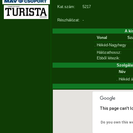
Kat.szám:
5217
Részhálózat:
-
A ki
Vonal
Sz
.
Hékéd-Nagyhegy
Hálózathossz:
Ebből létezik:
Szolgála
Név
.
Hékéd
á
This page can't 
Do you own this w