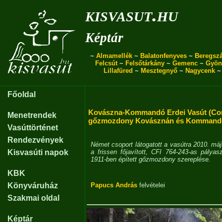
kisvasut.hu
Képtár
~
Almamellék
~
Balatonfenyves
~
Beregszá
Felcsút
~
Felsőtárkány
~
Gemenc
~
Gyön
Lillafüred
~
Mesztegnyő
~
Nagycenk
Főoldal
Kovászna-Kommandó Erdei Vasút (Co
Menetrendek
gőzmozdony Kovásznán és Kommand
Vasúttörténet
Rendezvények
Német csoport látogatott a vasútra 2010. máj
Kisvasúti napok
a frissen főjavított, CFI 764-243-as pál
1911-ben épített gőzmozdony szereplése.
KBK
Könyváruház
Papucs András
felvételei
Szakmai oldal
Képtár