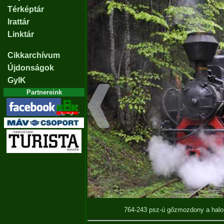
Térképtár
Irattár
Linktár
Cikkarchívum
Újdonságok
GyIK
Partnereink
764-243 psz-ú gőzmozdony a hal