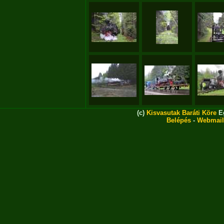
(c)
Kisvasutak Baráti Köre
Eg
Belépés
-
Webmail