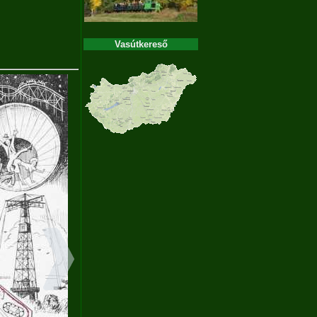
Vasútkereső