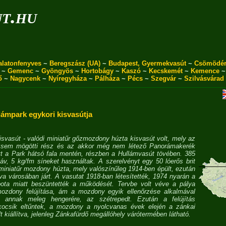
ut.hu
alatonfenyves
~
Beregszász (UA)
~
Budapest, Gyermekvasút
~
Csömödé
~
Gemenc
~
Gyöngyös
~
Hortobágy
~
Kaszó
~
Kecskemét
~
Kemence
ő
~
Nagycenk
~
Nyíregyháza
~
Pálháza
~
Pécs
~
Szegvár
~
Szilvásvárad
dámpark egykori kisvasútja
vasút - valódi miniatűr gőzmozdony húzta kisvasút volt, mely az
dzsem mögötti rész és az akkor még nem létező Panorámakerék
tt a Park hátsó fala mentén, részben a Hullámvasút tövében. 385
v, 5 kg/fm síneket használtak. A szerelvényt egy 50 lóerős brit
iniatűr mozdony húzta, mely valószínűleg 1914-ben épült, ezután
a városában járt. A vasutat 1918-ban létesítették, 1974 nyarán a
pota miatt beszüntették a működését. Tervbe volt véve a pálya
mozdony felújítása, ám a mozdony egyik ellenőrzése alkalmával
t annak meleg hengerére, az szétrepedt. Ezután a felújítás
 kocsik eltűntek, a mozdony a nyolcvanas évek elején a zánkai
lt kiállítva, jelenleg Zánkafürdő megállóhely várótermében látható.