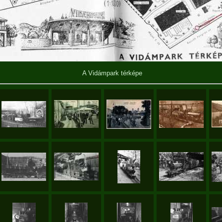
A Vidámpark térképe