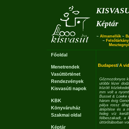
kisvas
Képtár
~
Almamellék
~
B
~
Felsőtárkány
Mesztegny
Főoldal
Budapest
/
A vi
Menetrendek
Vasúttörténet
Gőzmozdonyos kis
Rendezvények
utóbbi lézer do
között közlekede
Kisvasúti napok
mm volt a nyomtá
Busset & Lowke m
KBK
három évig Genov
pálya rossz álla
Könyváruház
átépítése és a 
hideg víz kerül
Szakmai oldal
félbeszakadt, a
úttörőtáborban vo
Képtár