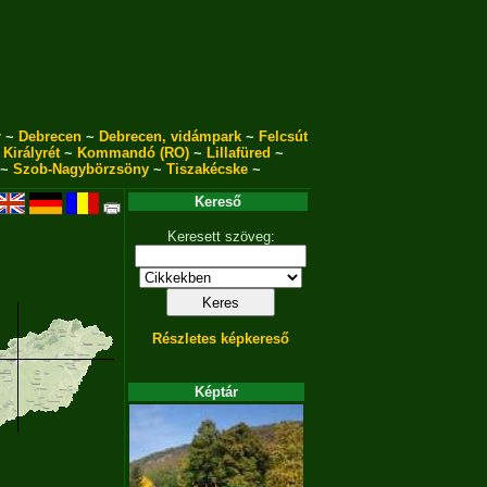
r
~
Debrecen
~
Debrecen, vidámpark
~
Felcsút
~
Királyrét
~
Kommandó (RO)
~
Lillafüred
~
~
Szob-Nagybörzsöny
~
Tiszakécske
~
Kereső
Keresett szöveg:
Részletes képkereső
Képtár