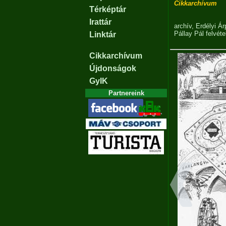
Cikkarchívum
Térképtár
Irattár
archív
,
Erdélyi Á
Pállay Pál
felvéte
Linktár
Cikkarchívum
Újdonságok
GyIK
Partnereink