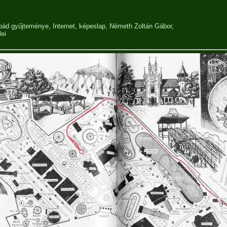
rpád gyűjteménye
,
Internet
,
képeslap
,
Németh Zoltán Gábor
,
lei