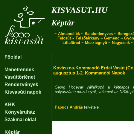
kisvasut.hu
Képtár
~
Almamellék
~
Balatonfenyves
~
Beregszá
Felcsút
~
Felsőtárkány
~
Gemenc
~
Gyön
Lillafüred
~
Mesztegnyő
~
Nagycenk
Főoldal
Kovászna-Kommandó Erdei Vasút (Co
Menetrendek
augusztus 1-2. Kommandói Napok
Vasúttörténet
Rendezvények
Georg Hocevar vállalkozó a kétnapos h
Kisvasúti napok
pályaszámú mozdonyát, valamint az NS3h p
KBK
Papucs András
felvételei
Könyváruház
Szakmai oldal
Képtár