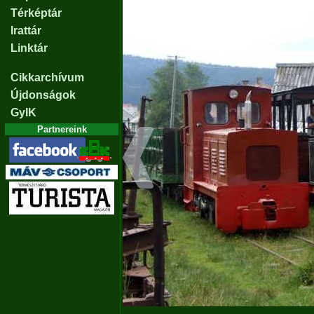
Térképtár
Irattár
Linktár
Cikkarchívum
Újdonságok
GyIK
Partnereink