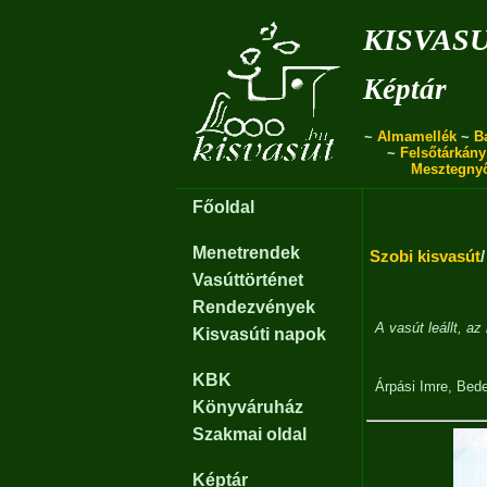
kisvas
Képtár
~
Almamellék
~
B
~
Felsőtárkány
Mesztegny
Főoldal
Menetrendek
Szobi kisvasút
Vasúttörténet
Rendezvények
A vasút leállt, az
Kisvasúti napok
KBK
Árpási Imre
,
Bede
Könyváruház
Szakmai oldal
Képtár