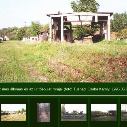
 üres állomás és az ürítőépület romjai
(fotó: Tusnádi Csaba Károly, 1995.05.