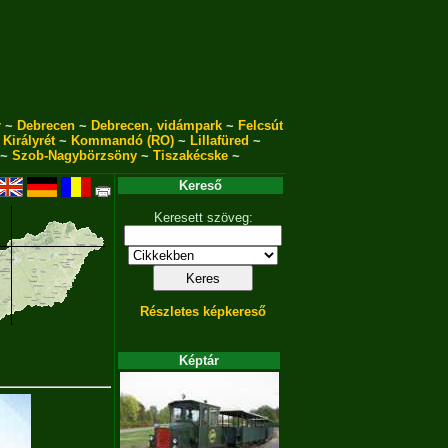
r
~
Debrecen
~
Debrecen, vidámpark
~
Felcsút
~
Királyrét
~
Kommandó (RO)
~
Lillafüred
~
~
Szob-Nagybörzsöny
~
Tiszakécske
~
Kereső
Keresett szöveg:
Részletes képkereső
Képtár