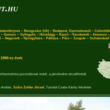
ut.hu
alatonfenyves
~
Beregszász (UA)
~
Budapest, Gyermekvasút
~
Csömödé
~
Gemenc
~
Gyöngyös
~
Hortobágy
~
Kaszó
~
Kecskemét
~
Kemence
ő
~
Nagycenk
~
Nyíregyháza
~
Pálháza
~
Pécs
~
Szegvár
~
Szilvásvárad
/
1990-es évek
 infrastruktúra pusztulásnak indult, a járműveket elszállították
 András
,
Szűcs Zoltán József
,
Tusnádi Csaba Károly
felvételei