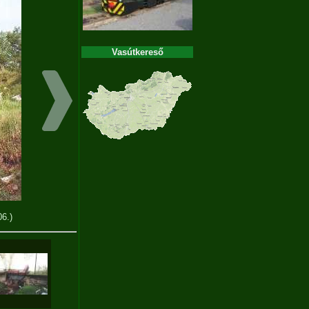
Vasútkereső
06.)