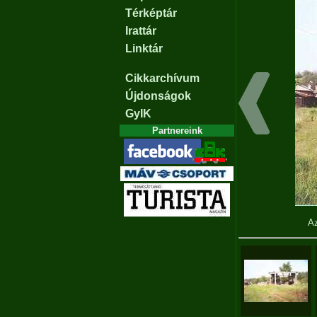
Térképtár
Irattár
Linktár
Cikkarchívum
Újdonságok
GyIK
Partnereink
Az