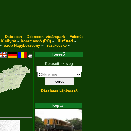
r
~
Debrecen
~
Debrecen, vidámpark
~
Felcsút
~
Királyrét
~
Kommandó (RO)
~
Lillafüred
~
~
Szob-Nagybörzsöny
~
Tiszakécske
~
Kereső
Keresett szöveg:
Részletes képkereső
Képtár