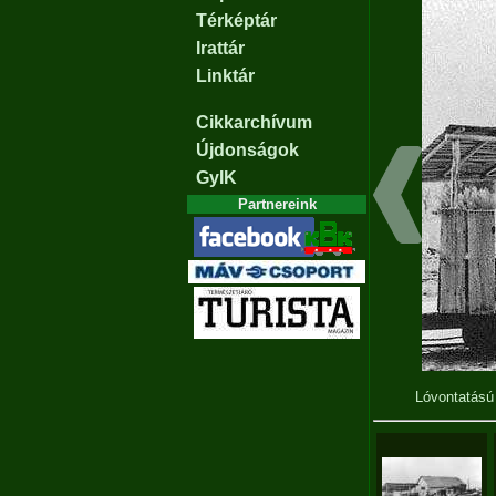
Térképtár
Irattár
Linktár
Cikkarchívum
Újdonságok
GyIK
Partnereink
Lóvontatású 