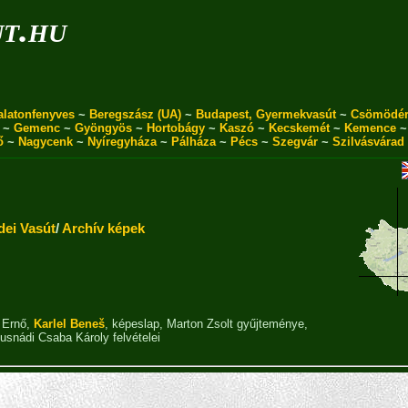
ut.hu
alatonfenyves
~
Beregszász (UA)
~
Budapest, Gyermekvasút
~
Csömödé
~
Gemenc
~
Gyöngyös
~
Hortobágy
~
Kaszó
~
Kecskemét
~
Kemence
ő
~
Nagycenk
~
Nyíregyháza
~
Pálháza
~
Pécs
~
Szegvár
~
Szilvásvárad
dei Vasút
/
Archív képek
 Ernő
,
Karlel Beneš
,
képeslap
,
Marton Zsolt gyűjteménye
,
usnádi Csaba Károly
felvételei