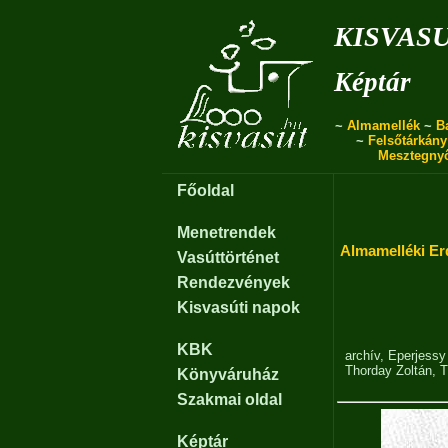
kisvas
Képtár
~
Almamellék
~
B
~
Felsőtárkány
Mesztegny
Főoldal
Menetrendek
Almamelléki Er
Vasúttörténet
Rendezvények
Kisvasúti napok
KBK
archív
,
Eperjessy
Thorday Zoltán
,
T
Könyváruház
Szakmai oldal
Képtár