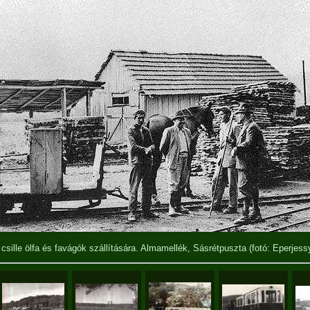
csille ölfa és favágók szállítására. Almamellék, Sásrétpuszta
(fotó: Eperjess