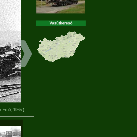
Vasútkereső
y Ernő, 1965.)