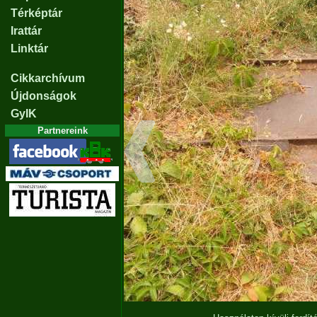
Térképtár
Irattár
Linktár
Cikkarchívum
Újdonságok
GyIK
Partnereink