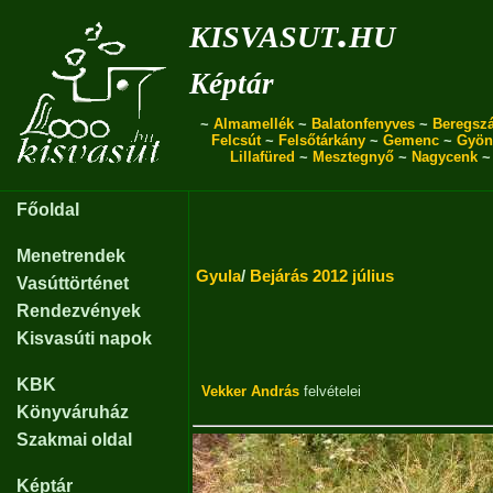
kisvasut.hu
Képtár
~
Almamellék
~
Balatonfenyves
~
Beregszá
Felcsút
~
Felsőtárkány
~
Gemenc
~
Gyön
Lillafüred
~
Mesztegnyő
~
Nagycenk
Főoldal
Menetrendek
Gyula
/
Bejárás 2012 július
Vasúttörténet
Rendezvények
Kisvasúti napok
KBK
Vekker András
felvételei
Könyváruház
Szakmai oldal
Képtár