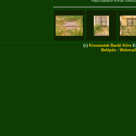
Használaton kívüli fordí
(c)
Kisvasutak Baráti Köre
Eg
Belépés
-
Webmail