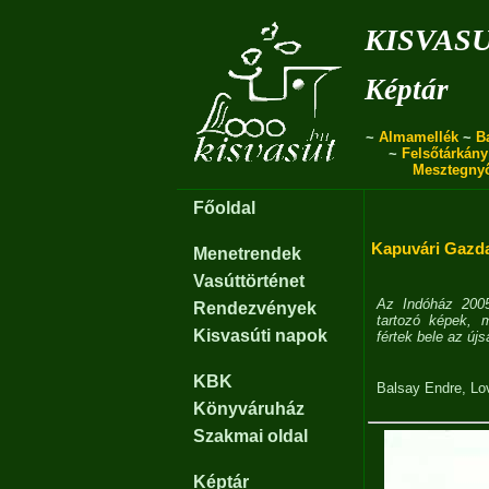
kisvas
Képtár
~
Almamellék
~
B
~
Felsőtárkány
Mesztegny
Főoldal
Kapuvári Gazda
Menetrendek
Vasúttörténet
Az Indóház 2005
Rendezvények
tartozó képek, 
Kisvasúti napok
fértek bele az új
KBK
Balsay Endre
,
Lo
Könyváruház
Szakmai oldal
Képtár