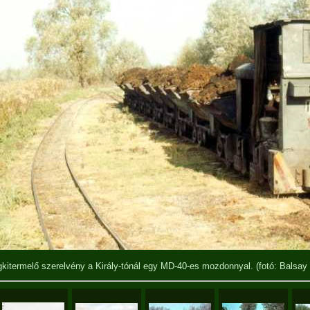
kitermelő szerelvény a Király-tónál egy MD-40-es mozdonnyal.
(fotó: Balsay