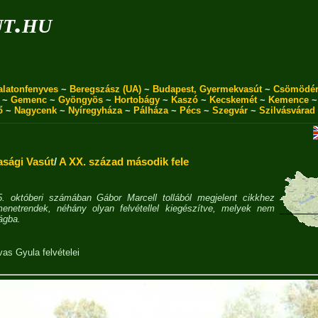
ut.hu
alatonfenyves
~
Beregszász (UA)
~
Budapest, Gyermekvasút
~
Csömödé
~
Gemenc
~
Gyöngyös
~
Hortobágy
~
Kaszó
~
Kecskemét
~
Kemence
ő
~
Nagycenk
~
Nyíregyháza
~
Pálháza
~
Pécs
~
Szegvár
~
Szilvásvárad
sági Vasút
/
A XX. század második fele
. októberi számában Gábor Marcell tollából megjelent cikkhez
menetrendek, néhány olyan felvétellel kiegészítve, melyek nem
ságba.
vas Gyula
felvételei