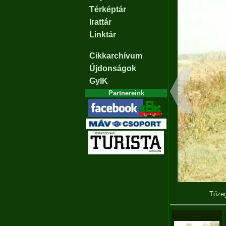
Térképtár
Irattár
Linktár
Cikkarchívum
Újdonságok
GyIK
Partnereink
Tőzeg