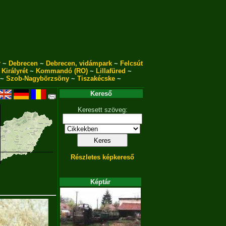
r
~
Debrecen
~
Debrecen, vidámpark
~
Felcsút
~
Királyrét
~
Kommandó (RO)
~
Lillafüred
~
~
Szob-Nagybörzsöny
~
Tiszakécske
~
Kereső
Keresett szöveg:
Részletes képkereső
Képtár