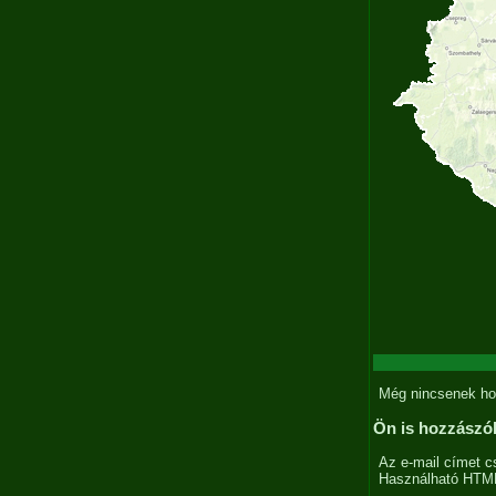
Még nincsenek ho
Ön is hozzászó
Az e-mail címet c
Használható HTML 