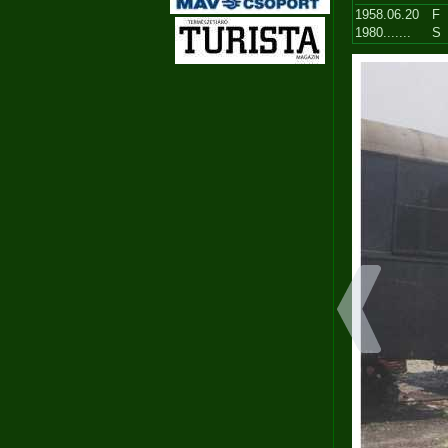
1958.06.20
F
1980.......
S