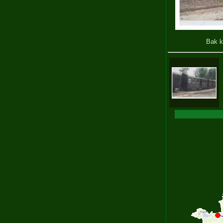
Bak k