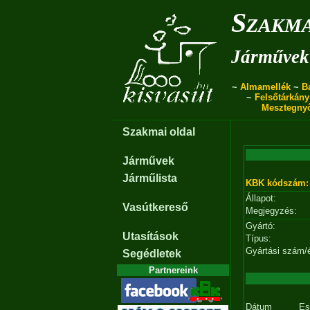
Szakma
Járművek 
~
Almamellék
~
B
~
Felsőtárkány
Mesztegny
Szakmai oldal
Járművek
Járműlista
KBK kódszám:
Állapot:
Vasútkereső
Megjegyzés:
Gyártó:
Utasítások
Típus:
Gyártási szám/
Segédletek
Partnereink
Dátum
Es