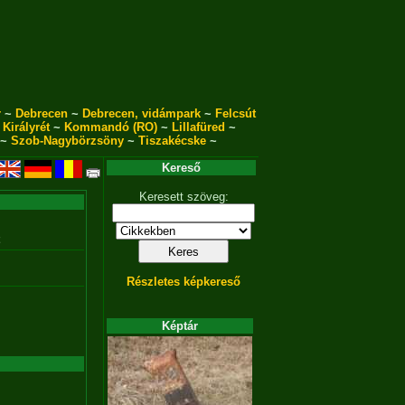
r
~
Debrecen
~
Debrecen, vidámpark
~
Felcsút
~
Királyrét
~
Kommandó (RO)
~
Lillafüred
~
~
Szob-Nagybörzsöny
~
Tiszakécske
~
Kereső
Keresett szöveg:
Részletes képkereső
Képtár