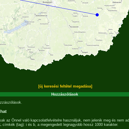
[új keresési feltétel megadása]
Hozzászólások
zzászólások.
lhat
sak az Önnel való kapcsolatfelvételre használjuk, nem jelenik meg és nem ad
címkék (tag): i és b, a megengedett legnagyobb hossz 1000 karakter.