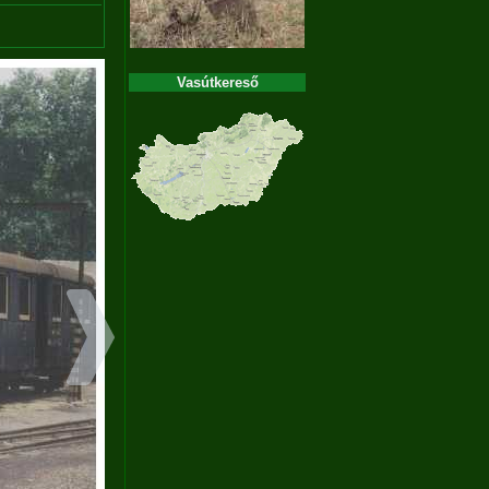
Vasútkereső