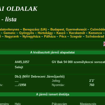
i oldalak
- lista
alatonfenyves
~
Beregszász (UA)
~
Budapest, Gyermekvasút
~
Csömödé
~
Gemenc
~
Gyöngyös
~
Hortobágy
~
Kaszó
~
Kecskemét
~
Kemence
ő
~
Nagycenk
~
Nyíregyháza
~
Pálháza
~
Pécs
~
Szegvár
~
Szilvásvárad
A kiválasztott jármű alapadatai
A445,1057
GV Bak 54 000 személykocsi sorozat
Selejt
DbJj (MÁV Debreceni Járműjavító)
....
Jelleg:
2`2`
év:
..../1958
Nyomtáv:
760
A jármű ismert életútja
emény
Hely
Pályaszám
Megjegyzés