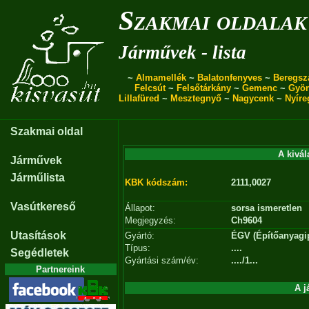
Szakmai oldalak
Járművek - lista
~
Almamellék
~
Balatonfenyves
~
Beregsz
Felcsút
~
Felsőtárkány
~
Gemenc
~
Gyö
Lillafüred
~
Mesztegnyő
~
Nagycenk
~
Nyíre
Szakmai oldal
A kivál
Járművek
Járműlista
KBK kódszám:
2111,0027
Vasútkereső
Állapot:
sorsa ismeretlen
Megjegyzés:
Ch9604
Utasítások
Gyártó:
ÉGV (Építőanyagipa
Típus:
....
Segédletek
Gyártási szám/év:
..../1...
Partnereink
A j