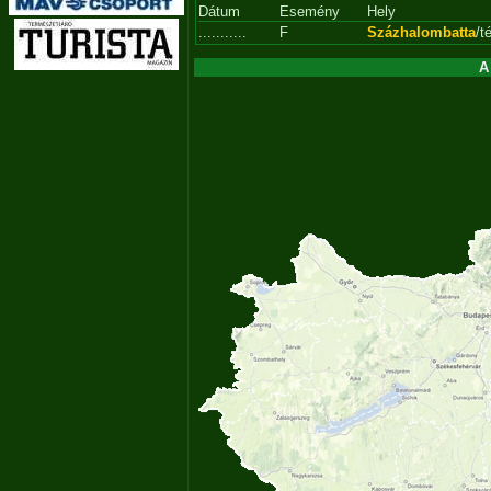
Dátum
Esemény
Hely
...........
F
Százhalombatta
/t
A