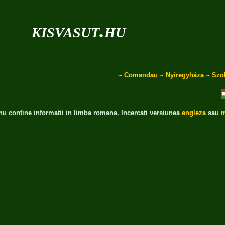
kisvasut.hu
~
Comandau
~
Nyíregyháza
~
Szo
 nu contine informatii in limba romana. Incercati versiunea
engleza
sau
m