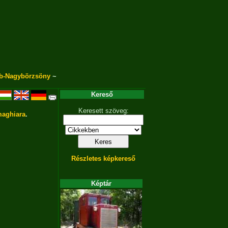
b-Nagybörzsöny
~
Kereső
Keresett szöveg:
aghiara
.
Részletes képkereső
Képtár