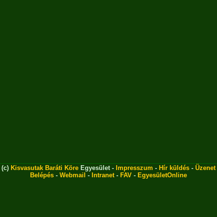
(c)
Kisvasutak Baráti Köre
Egyesület -
Impresszum
-
Hír küldés
-
Üzenet
Belépés
-
Webmail
-
Intranet
-
FAV
-
EgyesületOnline