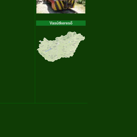
Vasútkereső