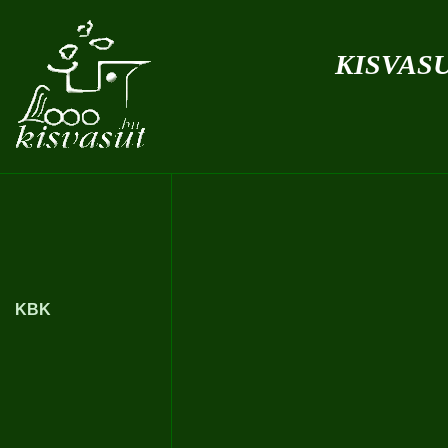
kisvas
KBK