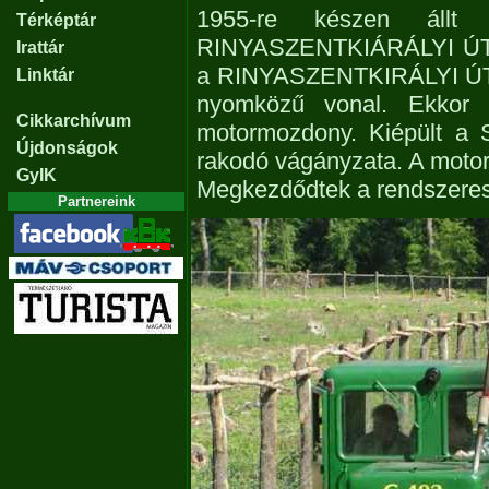
1955-re készen ál
Térképtár
RINYASZENTKIÁRÁLYI ÚT
Irattár
a RINYASZENTKIRÁLYI Ú
Linktár
nyomközű vonal. Ekkor 
Cikkarchívum
motormozdony. Kiépült a 
Újdonságok
rakodó vágányzata. A motor
GyIK
Megkezdődtek a rendszeres 
Partnereink