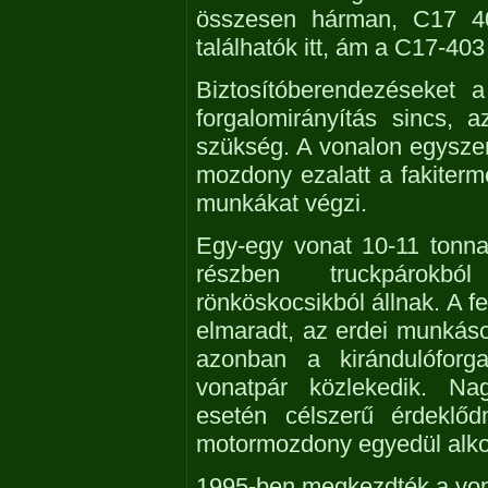
összesen hárman, C17 
találhatók itt, ám a C17-403
Biztosítóberendezéseket a
forgalomirányítás sincs, 
szükség. A vonalon egysze
mozdony ezalatt a fakiterme
munkákat végzi.
Egy-egy vonat 10-11 tonna 
részben truckpárokbó
rönköskocsikból állnak. A f
elmaradt, az erdei munkás
azonban a kirándulófor
vonatpár közlekedik. Na
esetén célszerű érdeklő
motormozdony egyedül alkot
1995-ben megkezdték a vonal