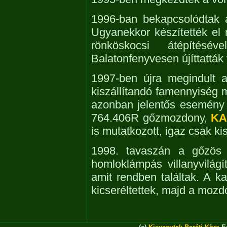
1996-ban bekapcsolódtak 
Ugyanekkor készítették el 
rönköskocsi átépítés
Balatonfenyvesen újíttatták 
1997-ben újra megindult a
kiszállítandó famennyiség m
azonban jelentős esemény 
764.406R gőzmozdony,
K
is mutatkozott, igaz csak ki
1998. tavaszán a gőzös
homloklámpás villanyvilágít
amit rendben találtak. A k
kicseréltettek, majd a moz