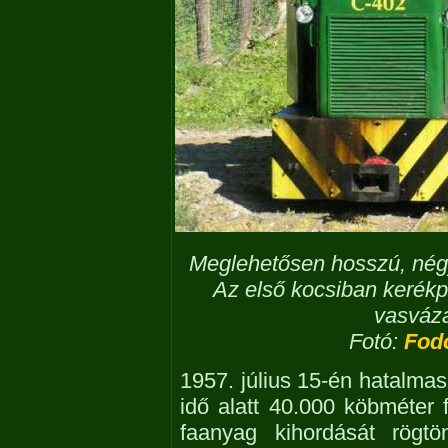
Meglehetősen hosszú, négyk
Az első kocsiban kerékpá
vasváza
Fotó:
Fodo
1957. július 15-én hatalmas 
idő alatt 40.000 köbméter f
faanyag kihordását rögt