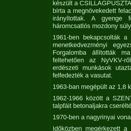
készült a CSILLAGPUSZTAi
bírta a megnövekedett fela
irányítottak. A gyenge
háromcsatlós mozdony súlyát
1961-ben bekapcsolták a v
menetkedvezményi egyezs
Forgalomba állították ma
feltehetően az NyVKV-rő
erdészeti munkások utazt
felfedezték a vasutat.
1963-ban megépült az 1,8 k
1962-1966 között a SZE
talpfáit betonaljakra cserélt
1970-ben a nagyrinyai vonal
Időközben megérkezett a 