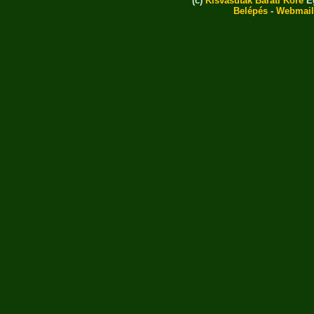
(c)
Kisvasutak Baráti Köre
Eg
Belépés
-
Webmail