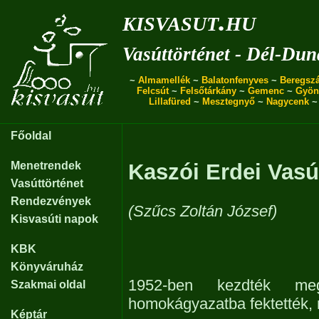
kisvasut.hu
Vasúttörténet - Dél-Dun
~
Almamellék
~
Balatonfenyves
~
Beregszá
Felcsút
~
Felsőtárkány
~
Gemenc
~
Gyön
Lillafüred
~
Mesztegnyő
~
Nagycenk
Főoldal
Menetrendek
Kaszói Erdei Vasú
Vasúttörténet
Rendezvények
(Szűcs Zoltán József)
Kisvasúti napok
KBK
Könyváruház
1952-ben kezdték me
Szakmai oldal
homokágyazatba fektették, r
Képtár