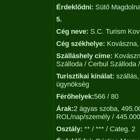
Érdeklődni:
Sütő Magdolna,
5.
Cég neve:
S.C. Turism Ko
Cég székhelye:
Kovászna, s
Szálláshely címe:
Kovászna,
Szálloda / Cerbul Szálloda 
Turisztikai kínálat:
szállás,
ügynökség
Férőhelyek:
566 / 80
Árak:
2 ágyas szoba, 495.0
ROL/nap/személy / 445.00
Osztály:
** / *** / Categ. 2