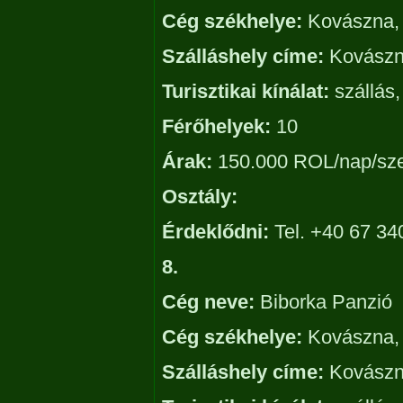
Cég székhelye:
Kovászna, 
Szálláshely címe:
Kovászna
Turisztikai kínálat:
szállás,
Férőhelyek:
10
Árak:
150.000 ROL/nap/sz
Osztály:
Érdeklődni:
Tel. +40 67 34
8.
Cég neve:
Biborka Panzió
Cég székhelye:
Kovászna, 
Szálláshely címe:
Kovászna