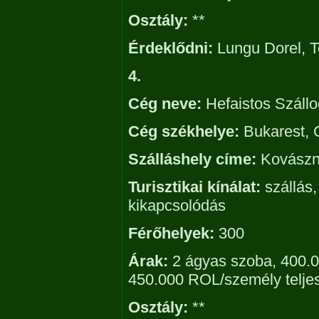
Osztály:
**
Érdeklődni:
Lungu Dorel, T
4.
Cég neve:
Hefaistos Száll
Cég székhelye:
Bukarest, C
Szálláshely címe:
Kovászna,
Turisztikai kínálat:
szállás,
kikapcsolódás
Férőhelyek:
300
Árak:
2 ágyas szoba, 400.0
450.000 ROL/személy teljes
Osztály:
**