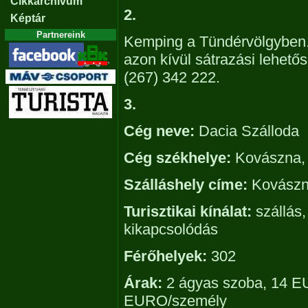
Cikkarchívum
2.
Képtár
Partnereink
Kemping a Tündérvölgyben. 
azon kívül sátrazási lehető
(267) 342 222.
3.
Cég neve:
Dacia Szálloda
Cég székhelye:
Kovászna, st
Szálláshely címe:
Kovászna,
Turisztikai kínálat:
szállás,
kikapcsolódás
Férőhelyek:
302
Árak:
2 ágyas szoba, 14 E
EURO/személy