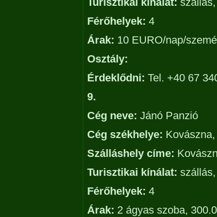
Turisztikai kínálat:
szállás,
Férőhelyek:
4
Árak:
10 EURO/nap/személ
Osztály:
Érdeklődni:
Tel. +40 67 34
9.
Cég neve:
Jánó Panzió
Cég székhelye:
Kovászna, 
Szálláshely címe:
Kovászna
Turisztikai kínálat:
szállás,
Férőhelyek:
4
Árak:
2 ágyas szoba, 300.0