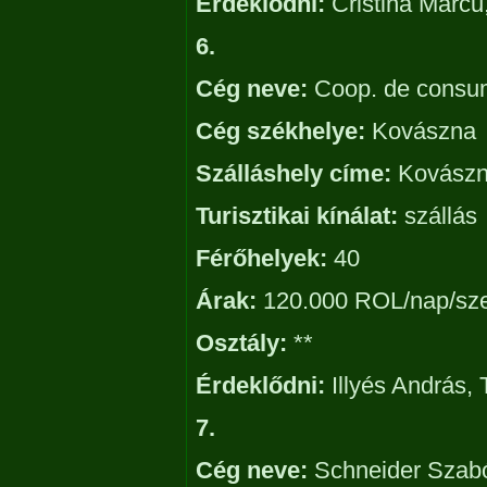
Érdeklődni:
Cristina Marcu
6.
Cég neve:
Coop. de consu
Cég székhelye:
Kovászna
Szálláshely címe:
Kovászna
Turisztikai kínálat:
szállás
Férőhelyek:
40
Árak:
120.000 ROL/nap/sz
Osztály:
**
Érdeklődni:
Illyés András, 
7.
Cég neve:
Schneider Szab