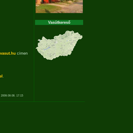
Vasútkereső
svasut.hu
címen
el
.
 2009.09.08. 17:15