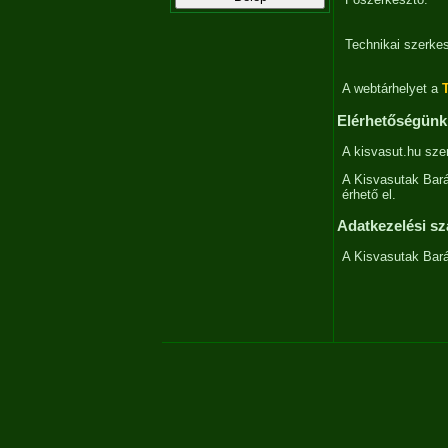
Technikai szerkes
A webtárhelyet a
Elérhetőségünk
A kisvasut.hu szer
A Kisvasutak Bará
érhető el.
Adatkezelési sz
A Kisvasutak Bará