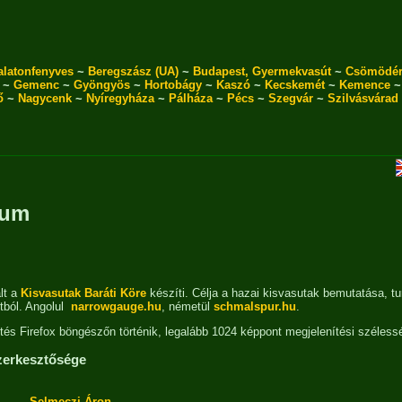
alatonfenyves
~
Beregszász (UA)
~
Budapest, Gyermekvasút
~
Csömödé
~
Gemenc
~
Gyöngyös
~
Hortobágy
~
Kaszó
~
Kecskemét
~
Kemence
ő
~
Nagycenk
~
Nyíregyháza
~
Pálháza
~
Pécs
~
Szegvár
~
Szilvásvárad
zum
lt a
Kisvasutak Baráti Köre
készíti. Célja a hazai kisvasutak bemutatása, tur
ból. Angolul
narrowgauge.hu
, németül
schmalspur.hu
.
ztés Firefox böngészőn történik, legalább 1024 képpont megjelenítési széless
zerkesztősége
Selmeczi Áron