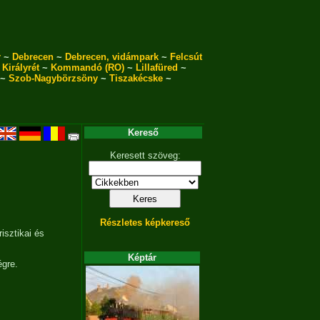
r
~
Debrecen
~
Debrecen, vidámpark
~
Felcsút
~
Királyrét
~
Kommandó (RO)
~
Lillafüred
~
~
Szob-Nagybörzsöny
~
Tiszakécske
~
Kereső
Keresett szöveg:
Részletes képkereső
isztikai és
Képtár
égre.