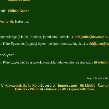
ztő:
Chikán Gábor
Tycmo kft
. biztosítja.
kesztősége (cikkek, leírások, járműlisták, képek...):
info[kukac]kisvasut.hu
ti Köre Egyesület (tagsági ügyek, belépés, rendezvények...) a
kbk[kukac]ki
abályzat
ti Köre Egyesület és a www.kisvasut.hu adatkezelési szabályzata
itt érhető 
Legutóbbi módosítás:
(c)
Kisvasutak Baráti Köre
Egyesület -
Impresszum
-
Hír küldés
-
Üzenet
Belépés
-
Webmail
-
Intranet
-
FAV
-
EgyesületOnline