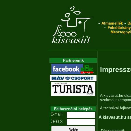
~
Almamellék
~
B
~
Felsőtárkány
Mesztegny
Partnereink
Impress
A kisvasut.hu olda
szakmai szempont
A technikai fejles
Felhasználói belépés
E-mail:
A kisvasut.hu s
Jelszó:
Főszerkesztő: