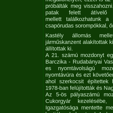
próbálták meg visszahozni
patak felett átível
mellett találkozhatunk a 
csapórudas sorompókkal, ő
Kastély állomás melle
járműskanzent alakítottak 
állítottak ki.
A 21. számú mozdonyt egy
Barczika - Rudabányai Va
es nyomtávolságú mozd
nyomtávúra és ezt követőe
ahol szerkocsit építettek
1978-ban felújították és Nag
Az 5-ös pályaszámú moz
Cukorgyár kezelésébe
Igazgatósága mentette me