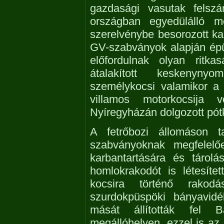
gazdasági vasutak felszá
országban egyedülálló mó
szerelvénybe besorozott ka
GV-szabványok alapján épü
előfordulnak olyan ritka
átalakított keskenyn
személykocsi valamikor a
villamos motorkocsija
Nyíregyházán dolgozott pót
A fetrőbozi állomáson t
szabványoknak megfelelő
karbantartására és tárolá
homlokrakodót is létesíte
kocsira történő rakod
szurdokpüspöki bányavidé
mását állították fel 
megállóhelyen, ezzel is az