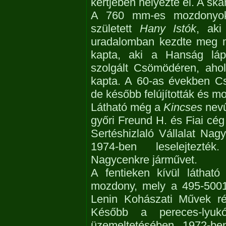
kertjében helyezte el. A ska
A 760 mm-es mozdonyok
született
Hany Istók
, ak
uradalomban kezdte meg m
kapta, aki a Hanság láp
szolgált Csömödéren, aho
kapta. A 60-as években Cs
de később felújították és mos
Látható még a
Kincses
nevű
győri Freund H. és Fiai cég
Sertéshizlaló Vállalat Nagy
1974-ben leselejtezté
Nagycenkre járművet.
A fentieken kívül látha
mozdony, mely a 495-5001
Lenin Kohászati Művek ré
Később a pereces-lyuk
üzemeltetésében. 1972-ben 