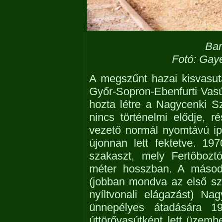
Bar
Fotó: Gaye
A megszűnt hazai kisvasut
Győr-Sopron-Ebenfurti Va
hozta létre a Nagycenki 
nincs történelmi elődje, 
vezető normál nyomtávú ipa
újonnan lett fektetve. 1
szakaszt, mely Fertőbozt
méter hosszban. A másodi
(jobban mondva az első sz
nyíltvonali elágazást) Na
ünnepélyes átadására 19
úttörővasútként lett üzemb