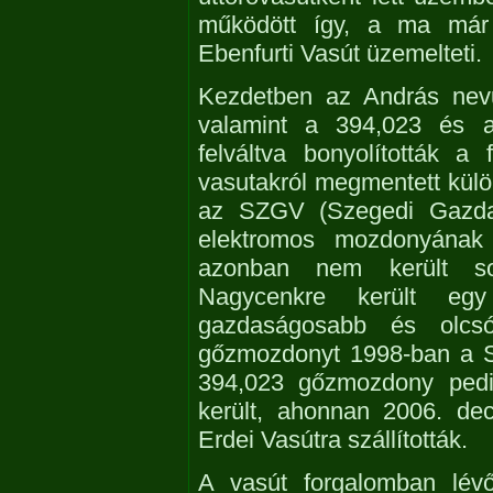
működött így, a ma már
Ebenfurti Vasút üzemelteti.
Kezdetben az András nevű
valamint a 394,023 és 
felváltva bonyolították a
vasutakról megmentett külön
az SZGV (Szegedi Gazdas
elektromos mozdonyának 
azonban nem került so
Nagycenkre került eg
gazdaságosabb és olcs
gőzmozdonyt 1998-ban a Sz
394,023 gőzmozdony pedig
került, ahonnan 2006. de
Erdei Vasútra szállították.
A vasút forgalomban lévő