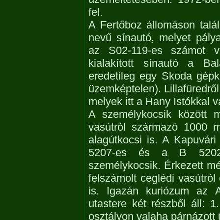
fel.
A Fertőboz állomáson talál
nevű sínautó, melyet pály
az S02-119-es számot v
kialakított sínautó a Ba
eredetileg egy Skoda gépkoc
üzemképtelen). Lillafüredről
melyek itt a Hany Istókkal
A személykocsik között me
vasútról származó 1000 m
alagútkocsi is. A Kapuvár
5207-es és a B 52021-
személykocsik. Érkezett m
felszámolt ceglédi vasútról
is. Igazán kuriózum az 
utastere két részből áll: 1
osztályon valaha párnázott 