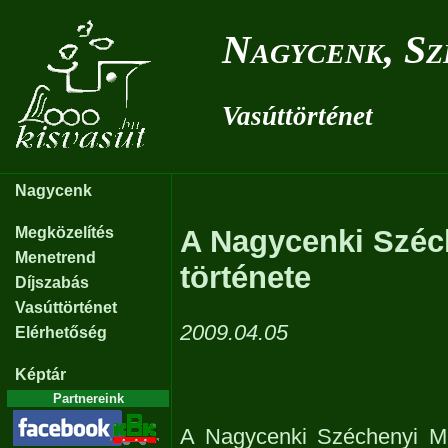
Nagycenk, S
Vasúttörténet
Nagycenk
Megközelítés
A Nagycenki Szé
Menetrend
története
Díjszabás
Vasúttörténet
2009.04.05
Elérhetőség
Képtár
Partnereink
A Nagycenki Széchenyi Mú