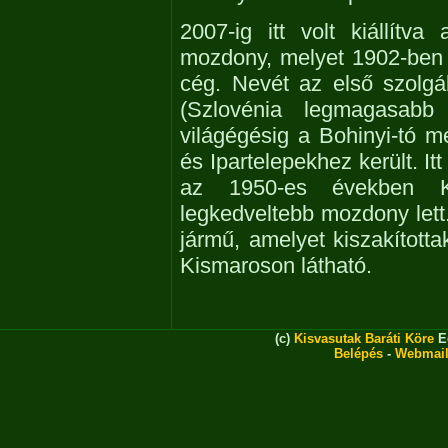
2007-ig itt volt kiállít
mozdony, melyet 1902-ben 
cég. Nevét az első szolgál
(Szlovénia legmagasabb
világégésig a Bohinyi-tó me
és Ipartelepekhez került. I
az 1950-es években Ki
legkedveltebb mozdony lett.
jármű, amelyet kiszakított
Kismaroson látható.
(c)
Kisvasutak Baráti Köre
Eg
Belépés
-
Webmai