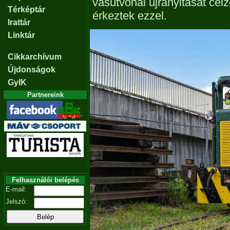
vasútvonal újranyitását cé
Térképtár
érkeztek ezzel.
Irattár
Linktár
Cikkarchívum
Újdonságok
GyIK
Partnereink
Felhasználói belépés
E-mail:
Jelszó: