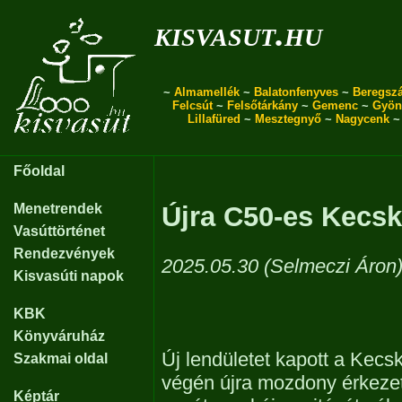
kisvasut.hu
~
Almamellék
~
Balatonfenyves
~
Beregszá
Felcsút
~
Felsőtárkány
~
Gemenc
~
Gyön
Lillafüred
~
Mesztegnyő
~
Nagycenk
Főoldal
Menetrendek
Újra C50-es Kecs
Vasúttörténet
Rendezvények
2025.05.30 (Selmeczi Áron
Kisvasúti napok
KBK
Könyváruház
Új lendületet kapott a Kecs
Szakmai oldal
végén újra mozdony érkezett
Képtár