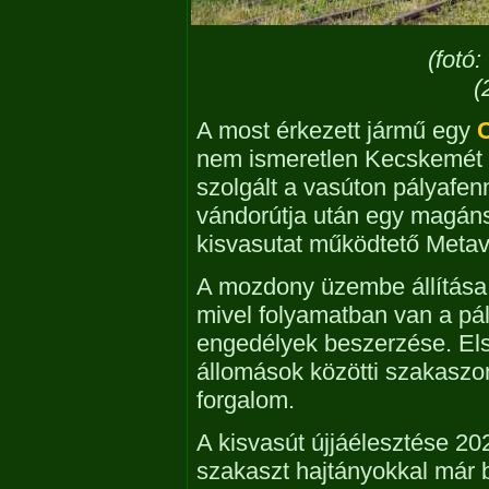
(fotó
(
A most érkezett jármű egy
nem ismeretlen Kecskemét 
szolgált a vasúton pályafen
vándorútja után egy magánsze
kisvasutat működtető Metavi
A mozdony üzembe állítása
mivel folyamatban van a pál
engedélyek beszerzése. El
állomások közötti szakaszo
forgalom.
A kisvasút újjáélesztése 20
szakaszt hajtányokkal már b