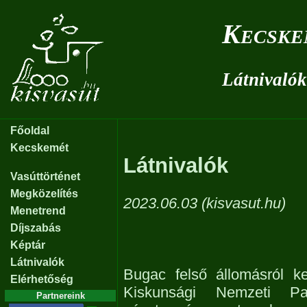
Kecske
Látnivalók
Főoldal
Kecskemét
Látnivalók
Vasúttörténet
Megközelítés
2023.06.03 (kisvasut.hu)
Menetrend
Díjszabás
Képtár
Látnivalók
Bugac felső állomásról ke
Elérhetőség
Kiskunsági Nemzeti Par
Partnereink