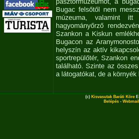
pásztormúzeumot, a bugac
Bugac felsőtől nem messze 
múzeuma, valamint itt
hagyományőrző rendezvény
Szankon a Kiskun emlékhel
Bugacon az Aranymonostor
helyszín az aktív kikapcso
sportrepülőtér, Szankon en
található. Szinte az összes
a látogatókat, de a környék
(c)
Kisvasutak Baráti Köre
Eg
Belépés
-
Webmai