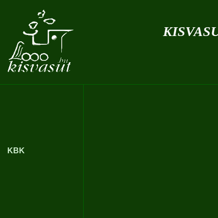
kisvas
KBK