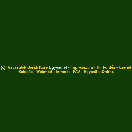
(c)
Kisvasutak Baráti Köre
Egyesület -
Impresszum
-
Hír küldés
-
Üzenet
Belépés
-
Webmail
-
Intranet
-
FAV
-
EgyesületOnline