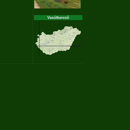
Vasútkereső