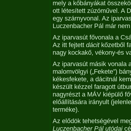
mely a kőbányákat összeköt
ott létesített zúzóművel. A 
egy szárnyvonal. Az iparvasú
Luczenbacher Pál már nem 
Az iparvasút fővonala a Csá
Az itt fejtett
dácit
kőzetből fa
nagy kockakő, vékony-és va
Az iparvasút másik vonala a
malomvölgyi („Fekete”) bány
kékesfekete, a dácitnál k
készült kézzel faragott útbu
nagyrészt a MÁV kiépülő főv
előállítására irányult (jelen
terméke).
Az elődök tehetségével meg 
Luczenbacher Pál utódai
cé