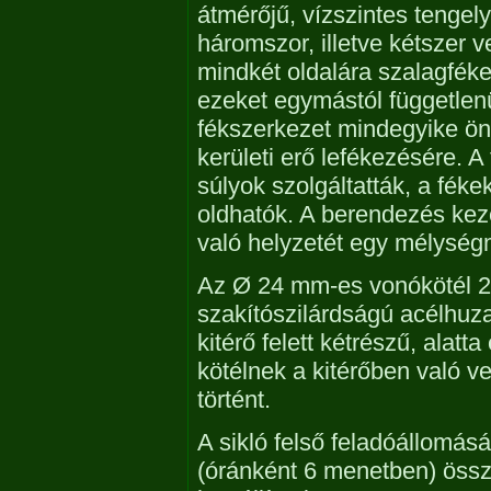
átmérőjű, vízszintes tengely
háromszor, illetve kétszer v
mindkét oldalára szalagféke
ezeket egymástól függetlenü
fékszerkezet mindegyike ön
kerületi erő lefékezésére. A
súlyok szolgáltatták, a féke
oldhatók. A berendezés kez
való helyzetét egy mélységm
Az Ø 24 mm-es vonókötél 2
szakítószilárdságú acélhuza
kitérő felett kétrészű, alatt
kötélnek a kitérőben való ve
történt.
A sikló felső feladóállomásá
(óránként 6 menetben) össz