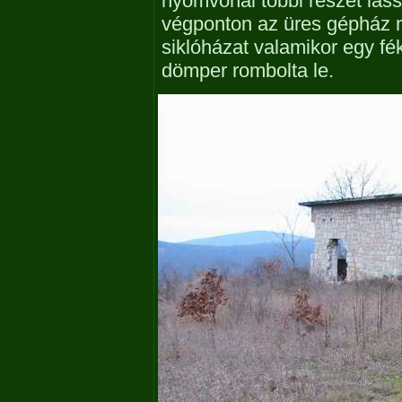
nyomvonal többi részét lassa
végponton az üres gépház m
siklóházat valamikor egy f
dömper rombolta le.