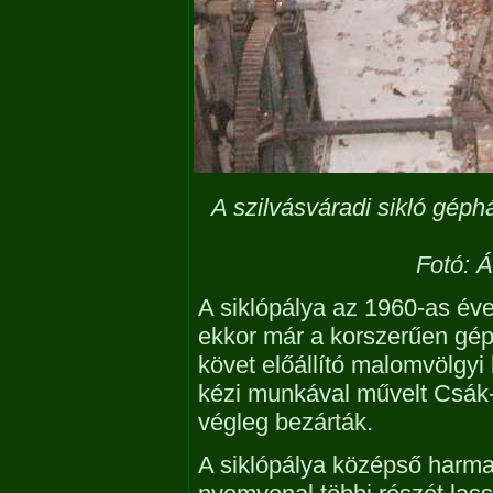
A szilvásváradi sikló gép
Fotó: Á
A siklópálya az 1960-as év
ekkor már a korszerűen gépesí
követ előállító malomvölgyi
kézi munkával művelt Csák
végleg bezárták.
A siklópálya középső harma