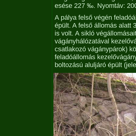
esése 227 ‰. Nyomtáv: 200
A pálya felső végén feladó
épült. A felső állomás alat
is volt. A sikló végállomásai
vágányhálózatával kezelőv
csatlakozó vágánypárok) kö
feladóállomás kezelővágányá
boltozású aluljáró épült (je