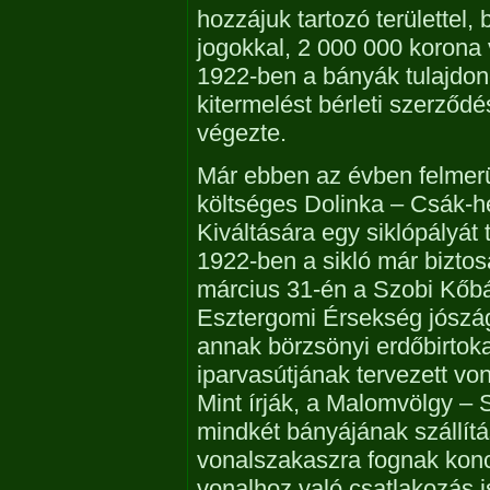
hozzájuk tartozó területtel,
jogokkal, 2 000 000 korona 
1922-ben a bányák tulajdon
kitermelést bérleti szerződ
végezte.
Már ebben az évben felmerü
költséges Dolinka – Csák-
Kiváltására egy siklópályát 
1922-ben a sikló már biztosa
március 31-én a Szobi Kőbán
Esztergomi Érsekség jószág
annak börzsönyi erdőbirtoka
iparvasútjának tervezett v
Mint írják, a Malomvölgy –
mindkét bányájának szállít
vonalszakaszra fognak konc
vonalhoz való csatlakozás i