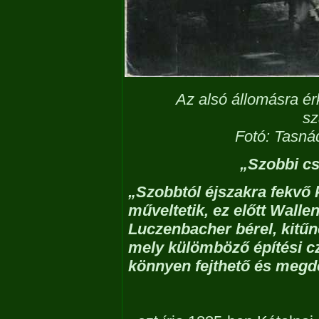
Az alsó állomásra érk
sz
Fotó: Tasná
„Szobbi cs
„Szobbtól éjszakra fekvő 
műveltetik, ez előtt Wallen
Luczenbacher bérel, kitűn
mely külömböző építési cz
könnyen fejthető és megd