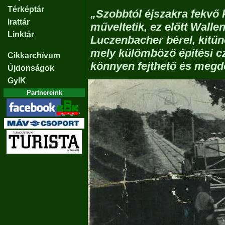
Térképtár
„Szobbtól éjszakra fekvő 
Irattár
műveltetik, ez előtt Wallen
Linktár
Luczenbacher bérel, kitűn
mely külömböző építési cz
Cikkarchívum
könnyen fejthető és megd
Újdonságok
GyIK
Partnereink