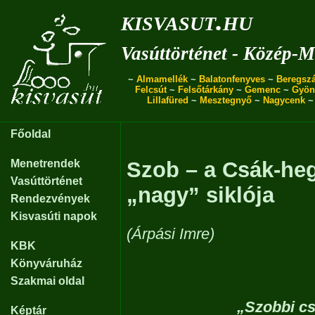
kisvasut.hu
Vasúttörténet - Közép-
~
Almamellék
~
Balatonfenyves
~
Beregszá
Felcsút
~
Felsőtárkány
~
Gemenc
~
Gyön
Lillafüred
~
Mesztegnyő
~
Nagycenk
Főoldal
Menetrendek
Szob – a Csák-heg
Vasúttörténet
„nagy” siklója
Rendezvények
Kisvasúti napok
(Árpási Imre)
KBK
Könyváruház
Szakmai oldal
„Szobbi cs
Képtár