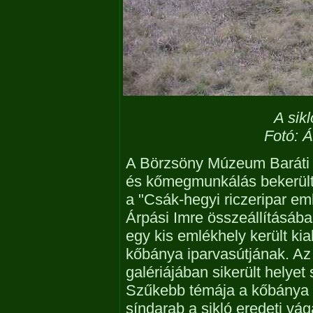
A sik
Fotó: Á
A Börzsöny Múzeum Baráti 
és kőmegmunkálás bekerült 
a "Csák-hegyi riczeripar e
Árpási Imre összeállításá
egy kis emlékhely került kia
kőbánya iparvasútjának. A
galériájában sikerült helyet
Szűkebb témája a kőbánya e
síndarab a sikló eredeti v