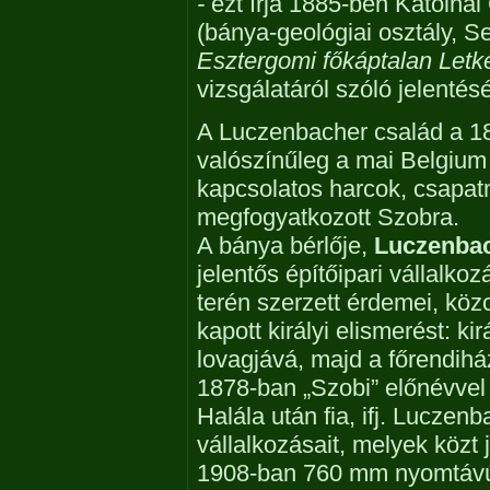
-
ezt írja 1885-ben Kátolnai
(bánya-geológiai osztály, S
Esztergomi főkáptalan Let
vizsgálatáról szóló jelentés
A Luczenbacher család a 18
valószínűleg a mai Belgium t
kapcsolatos harcok, csapa
megfogyatkozott Szobra.
A bánya bérlője,
Luczenbac
jelentős építőipari vállalk
terén szerzett érdemei, köz
kapott királyi elismerést: k
lovagjává, majd a főrendiház
1878-ban „Szobi” előnévve
Halála után fia, ifj. Luczenb
vállalkozásait, melyek közt 
1908-ban 760 mm nyomtávú 