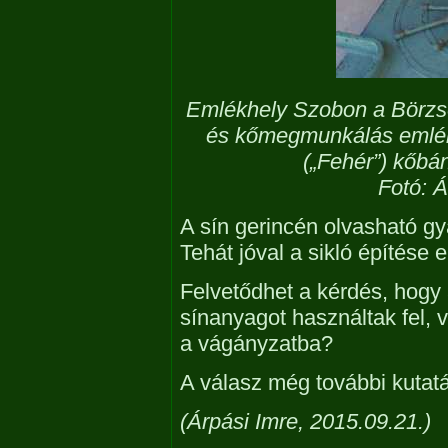
Emlékhely Szobon a Börz
és kőmegmunkálás emlék
(„Fehér”) kőbán
Fotó: Á
A sín gerincén olvasható gy
Tehát jóval a sikló építése e
Felvetődhet a kérdés, hogy 
sínanyagot használtak fel, v
a vágányzatba?
A válasz még további kutatá
(Árpási Imre, 2015.09.21.)