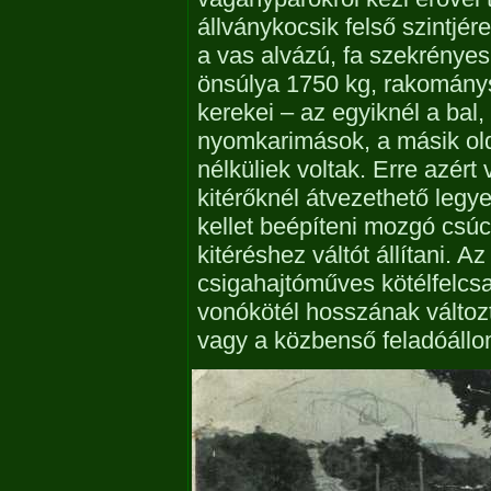
állványkocsik felső szintjér
a vas alvázú, fa szekrényes
önsúlya 1750 kg, rakománys
kerekei – az egyiknél a bal,
nyomkarimások, a másik ol
nélküliek voltak. Erre azért
kitérőknél átvezethető legy
kellet beépíteni mozgó csúc
kitéréshez váltót állítani. A
csigahajtóműves kötélfelcsa
vonókötél hosszának változt
vagy a közbenső feladóállom