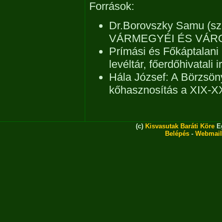
Források:
Dr.Borovszky Samu (
VÁRMEGYÉI ÉS VÁROS
Prímási és Főkáptalani
levéltár, főerdőhivatali i
Hála József: A Börzsön
kőhasznosítás a XIX-X
(c)
Kisvasutak Baráti Köre
Eg
Belépés
-
Webmail