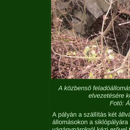
A közbenső feladóállomás
elvezetésére kő
Fotó: Á
A pályán a szállítás két áll
állomásokon a siklópályára
vágánypárokról kézi erővel t