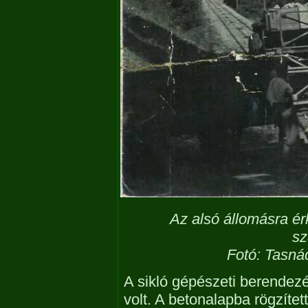
Az alsó állomásra érk
sz
Fotó: Tasná
A sikló gépészeti berendezé
volt. A betonalapba rögzíte