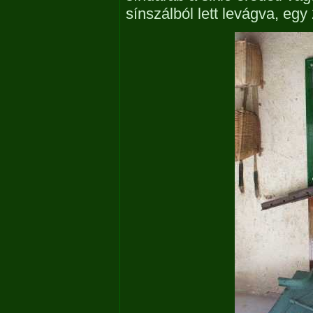
sínszálból lett levágva, eg