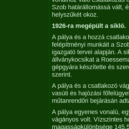
Szob határállomássá vált, 
helyszűkét okoz.
1926-ra megépült a sikló.
A pálya és a hozzá csatlako
felépítményi munkáit a Szo
igazgató tervei alapján. A s
állványkocsikat a Roesse
gépgyára készítette és szere
szerint.
A pálya és a csatlakozó vág
vasúti és hajózási főfelügy
műtanrendőri bejárásán adt
A pálya egyenes vonalú, eg
vágányos volt. Vízszintes 
magasságkülönbsége 145,5