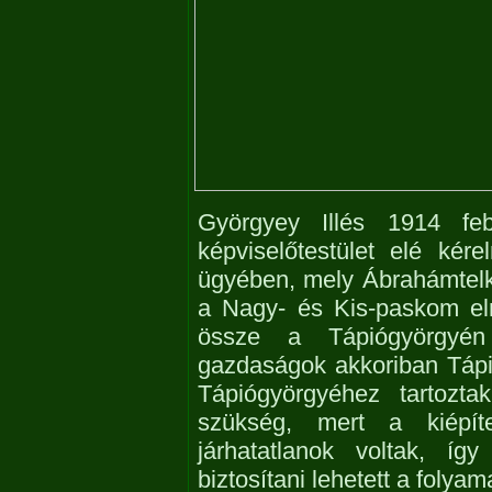
Györgyey Illés 1914 feb
képviselőtestület elé ké
ügyében, mely Ábrahámtelke
a Nagy- és Kis-paskom eln
össze a Tápiógyörgyén 
gazdaságok akkoriban Tápió
Tápiógyörgyéhez tartozta
szükség, mert a kiépít
járhatatlanok voltak, í
biztosítani lehetett a folyama