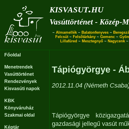
kisvasut.hu
Vasúttörténet - Közép-
~
Almamellék
~
Balatonfenyves
~
Beregszá
Felcsút
~
Felsőtárkány
~
Gemenc
~
Gyön
Lillafüred
~
Mesztegnyő
~
Nagycenk
Főoldal
Menetrendek
Tápiógyörgye - Áb
Vasúttörténet
Rendezvények
2012.11.04 (Németh Csaba
Kisvasúti napok
KBK
Könyváruház
Tápiógyörgye közigazgat
Szakmai oldal
gazdasági jellegű vasút műk
Képtár