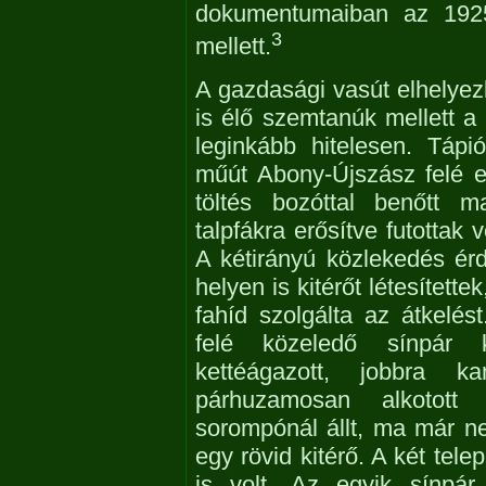
dokumentumaiban az 1925
3
mellett.
A gazdasági vasút elhelye
is élő szemtanúk mellett a 
leginkább hitelesen. Tápi
műút Abony-Újszász felé e
töltés bozóttal benőtt m
talpfákra erősítve futottak
A kétirányú közlekedés é
helyen is kitérőt létesítette
fahíd szolgálta az átkelést
felé közeledő sínpár k
kettéágazott, jobbra k
párhuzamosan alkotott
sorompónál állt, ma már ne
egy rövid kitérő. A két tele
is volt. Az egyik sínpá