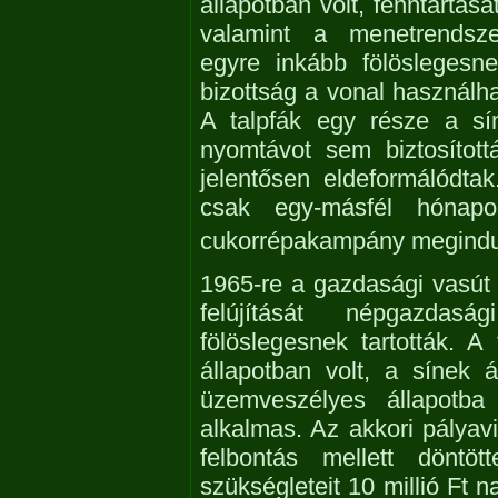
állapotban volt, fenntartás
valamint a menetrendsze
egyre inkább fölöslegesne
bizottság a vonal használha
A talpfák egy része a sín
nyomtávot sem biztosítot
jelentősen eldeformálódt
csak egy-másfél hónapo
cukorrépakampány megindu
1965-re a gazdasági vasút 
felújítását népgazdas
fölöslegesnek tartották. A
állapotban volt, a sínek 
üzemveszélyes állapotba k
alkalmas. Az akkori pályavi
felbontás mellett döntöt
szükségleteit 10 millió Ft