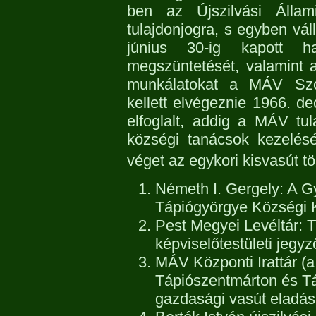
ben az Újszilvási Álla
tulajdonjogra, s egyben vál
június 30-ig kapott h
megszüntetését, valamint a
munkálatokat a MÁV Szol
kellett elvégeznie 1966. de
elfoglalt, addig a MÁV tul
községi tanácsok kezelésé
véget az egykori kisvasút tö
Németh I. Gergely: A Gy
Tápiógyörgye Községi 
Pest Megyei Levéltár: 
képviselőtestületi jegy
MÁV Központi Irattár (
Tápiószentmárton és Tá
gazdasági vasút eladás