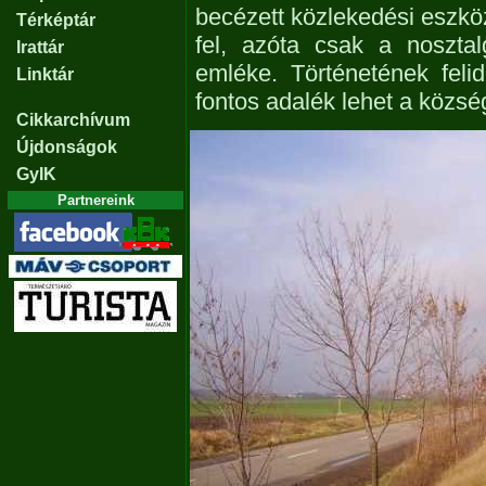
becézett közlekedési eszkö
Térképtár
fel, azóta csak a noszta
Irattár
emléke. Történetének felid
Linktár
fontos adalék lehet a közs
Cikkarchívum
Újdonságok
GyIK
Partnereink