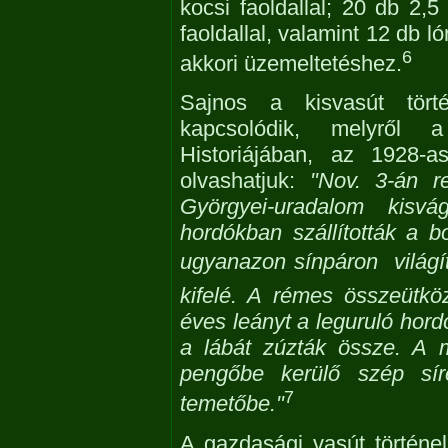
kocsi faoldallal; 20 db 2,5
faoldallal, valamint 12 db l
6
akkori üzemeltetéshez.
Sajnos a kisvasút tört
kapcsolódik, melyről 
Historiájában, az 1928-a
olvashatjuk:
"Nov. 3-án re
Györgyei-uradalom kisvá
hordókban szállították a b
ugyanazon sínpáron  világí
kifelé. A rémes összeütk
éves leányt a leguruló hord
a lábát zúzták össze. A 
pengőbe kerülő szép síre
7
temetőbe."
A gazdasági vasút történel