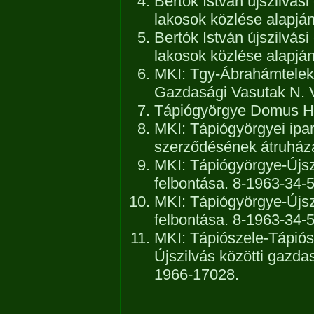
Bertók István újszilvá
lakosok közlése alapján
Bertók István újszilvá
lakosok közlése alapján
MKI: Tgy-Ábrahámtelek
Gazdasági Vasutak N. V
Tápiógyörgye Domus His
MKI: Tápiógyörgyei ipa
szerződésének átruház
MKI: Tápiógyörgye-Újsz
felbontása. 8-1963-34-
MKI: Tápiógyörgye-Újsz
felbontása. 8-1963-34-
MKI: Tápiószele-Tápió
Újszilvás közötti gazda
1966-17028.