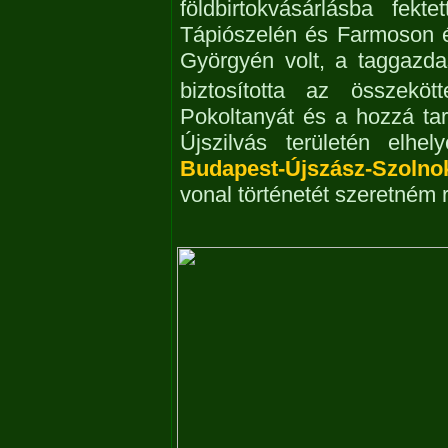
földbirtokvásárlásba fekt
Tápiószelén és Farmoson ép
Györgyén volt, a taggazda
biztosította az összekötte
Pokoltanyát és a hozzá ta
Újszilvás területén elhel
Budapest-Újszász-Szolno
vonal történetét szeretném r