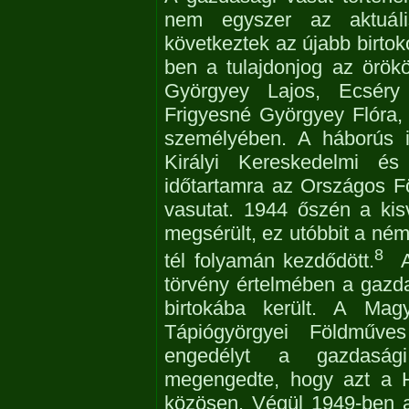
nem egyszer az aktuális
következtek az újabb birtok
ben a tulajdonjog az örökö
Györgyey Lajos, Ecséry
Frigyesné Györgyey Flóra,
személyében. A háborús i
Királyi Kereskedelmi és
időtartamra az Országos Fö
vasutat. 1944 őszén a kis
megsérült, ez utóbbit a néme
8
tél folyamán kezdődött.
A 
törvény értelmében a gazd
birtokába került. A Mag
Tápiógyörgyei Földműves
engedélyt a gazdasági
megengedte, hogy azt a H
közösen. Végül 1949-ben 