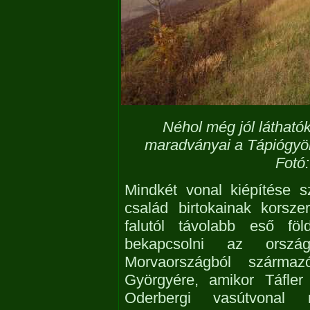
Néhol még jól láthatók
maradványai a Tápiógyörg
Fotó
Mindkét vonal kiépítése s
család birtokainak korsze
falutól távolabb eső föl
bekapcsolni az orszá
Morvaországból származ
Györgyére, amikor Táfler
Oderbergi vasútvonal 