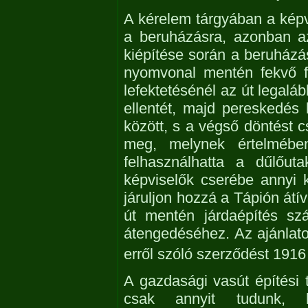
A kérelem tárgyában a képv
a beruházásra, azonban a
kiépítése során a beruházá
nyomvonal mentén fekvő fö
lefektetésénél az út legaláb
ellentét, majd pereskedés 
között, s a végső döntést 
meg, melynek értelmében
felhasználhatta a dűlőuta
képviselők cserébe annyi 
járuljon hozzá a Tápión átí
út mentén járdaépítés sz
átengedéséhez. Az ajánlatot
erről szóló szerződést 1916
A gazdasági vasút építési 
csak annyit tudunk,