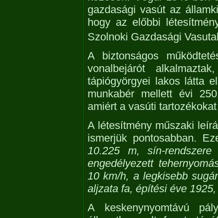
gazdasági vasút az államki
hogy az előbbi létesítmén
Szolnoki Gazdasági Vasutak
A biztonságos működteté
vonalbejárót alkalmazta
tápiógyörgyei lakos látta e
munkabér mellett évi 250
amiért a vasúti tartozékokat
A létesítmény műszaki leír
ismerjük pontosabban. Ez
10.225 m, sín-rendszere
engedélyezett tehernyomá
10 km/h, a legkisebb sug
aljzata fa, építési éve 19
A keskenynyomtávú pály