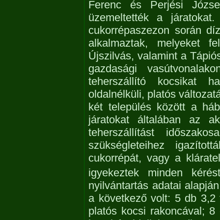
Ferenc és Perjési József
üzemeltették a járatokat
cukorrépaszezon során díz
alkalmaztak, melyeket fe
Újszilvás, valamint a Tápi
gazdasági vasútvonalak
teherszállító kocsikat 
oldalnélküli, platós változa
két település között a háb
járatokat általában az ak
teherszállítást időszak
szükségleteihez igazítot
cukorrépát, vagy a kláratel
igyekeztek minden kérést 
nyilvántartás adatai alapj
a következő volt: 5 db 3,2 
platós kocsi rakoncával; 8