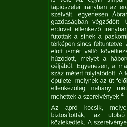
tápiószelei irányban az er
szétvált, egyenesen Ábra
gazdaságban végződött. 
erdővel ellenkező irányba
futottak a sínek a paskomi
térképen sincs feltüntetve
előtt ismét váltó következ
húzódott, melyet a hábor
céljából. Egyenesen, a ma
száz métert folytatódott. A 
épülete, melynek az út felől
ellenkezőleg néhány mét
4
mehettek a szerelvények.
Az apró kocsik, melye
biztosították, az utols
közlekedtek. A szerelvények