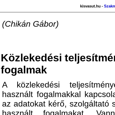
kisvasut.hu -
Szakm
(Chikán Gábor)
Közlekedési teljesítm
fogalmak
A közlekedési teljesítmén
használt fogalmakkal kapcsol
az adatokat kérő, szolgáltató
használt fogalmakat. Van