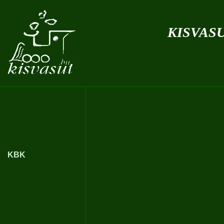
kisvas
KBK