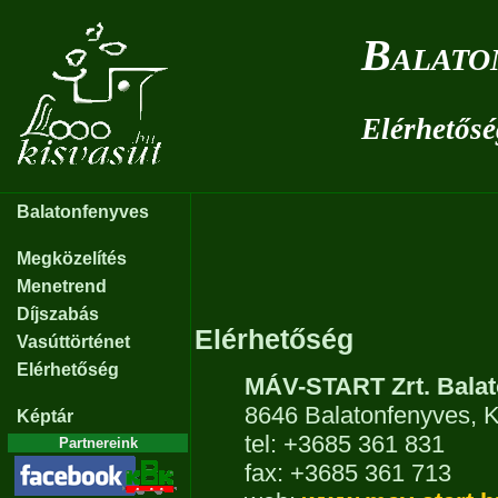
Balato
Elérhetősé
Balatonfenyves
Megközelítés
Menetrend
Díjszabás
Elérhetőség
Vasúttörténet
Elérhetőség
MÁV-START Zrt. Balat
8646 Balatonfenyves, Kö
Képtár
tel: +3685 361 831
Partnereink
fax: +3685 361 713