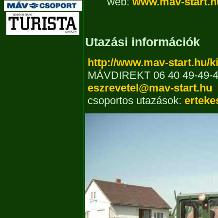
web:
www.mav-start.h
Utazási információk
http://www.mav-start.hu/k
MÁVDIREKT 06 40 49-49-
eszrevetel@mav-start.hu
csoportos utazások:
erteke