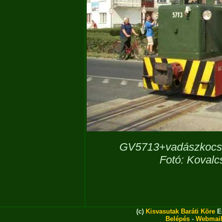
GV5713+vadászkocsi 
Fotó: Kovalc
(c)
Kisvasutak Baráti Köre
Eg
Belépés
-
Webmai