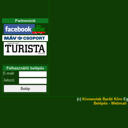
Partnereink
Felhasználói belépés
E-mail:
Jelszó:
(c)
Kisvasutak Baráti Köre
Eg
Belépés
-
Webmail