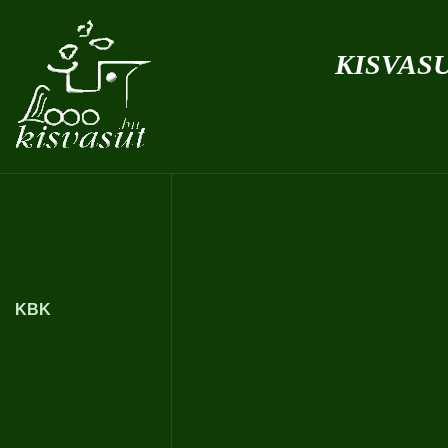
kisvas
KBK