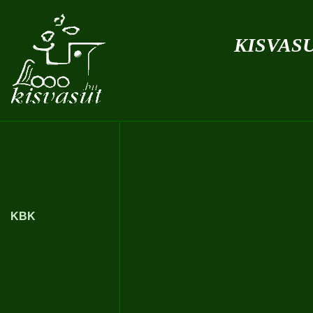
kisvas
KBK