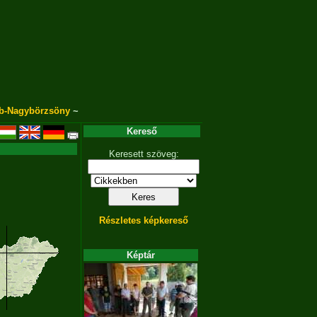
b-Nagybörzsöny
~
Kereső
Keresett szöveg:
Részletes képkereső
Képtár