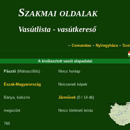
Szakmai oldalak
Vasútlista - vasútkereső
~
Comandau
~
Nyíregyháza
~
Szo
A kiválasztott vasút alapadatai
Pásztó
(Mátraszőlős)
Nincs honlap
Észak-Magyarország
Nincsenek képek
Bánya, külszíni
Járművek
(0 / 14 db)
megszűnt
Nincs történeti leírás
760