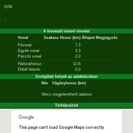
3159
:
-
A kisvasút ismert vonalai
Vonal
Szakasz
Hossz (km)
Állapot
Megjegyzés
.
Fővonal
7,3
.
Egyéb vonal
3,3
.
Pásztói vonal
2,0
Hálózathossz:
12,6
Ebből létezik:
0,0
Szolgálati helyek az adatbázisban
Név
Vágányhossz (km)
Nincs megjeleníthető adatsor.
Térképvázlat
This page can't load Google Maps correctly.