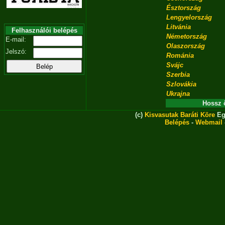
Észtország
Lengyelország
Litvánia
Felhasználói belépés
Németország
E-mail:
Olaszország
Jelszó:
Románia
Svájc
Szerbia
Szlovákia
Ukrajna
Hossz 
(c)
Kisvasutak Baráti Köre
Eg
Belépés
-
Webmail