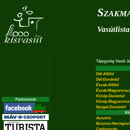
Szakma
Vasútlista
Tájegység
Vasút
J
Dél-Alföld
Dél-Dunántúl
Észak-Alföld
Észak-Magyarorsz
Közép-Dunántúl
Partnereink
Közép-Magyarorsz
Nyugat-Dunántúl
Kü
Ausztria
Bosznia-Hercegov
Csehország