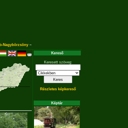
b-Nagybörzsöny
~
Kereső
Keresett szöveg:
Részletes képkereső
Képtár