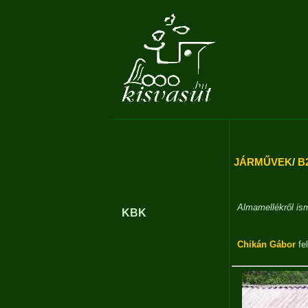
JÁRMŰVEK
/
B2
Almamellékről ism
KBK
Chikán Gábor
fel