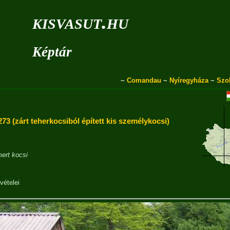
kisvasut.hu
Képtár
~
Comandau
~
Nyíregyháza
~
Szo
73 (zárt teherkocsiból épített kis személykocsi)
ert kocsi
vételei