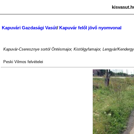
kisvasut.h
Kapuvári Gazdasági Vasút
/
Kapuvár felől jövő nyomvonal
Kapuvár-Cseresznye sortól Öntésmajor, Kistölgyfamajor, Lengyár/Kendergy
Peski Vilmos
felvételei