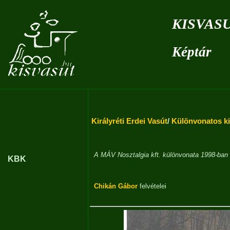
kisvas
Képtár
Királyréti Erdei Vasút
/
Különvonatos ki
A MÁV Nosztalgia kft. különvonata 1998-ban
KBK
Chikán Gábor
felvételei