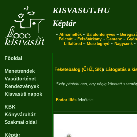
kisvasut.hu
Képtár
~
Almamellék
~
Balatonfenyves
~
Beregszá
Felcsút
~
Felsőtárkány
~
Gemenc
~
Gyön
Lillafüred
~
Mesztegnyő
~
Nagycenk
Főoldal
Feketebalog (ČHŽ, SK)
/
Látogatás a ki
Menetrendek
Vasúttörténet
Szép pénteki nap, egy végig követett személ
Rendezvények
Kisvasúti napok
Fodor Illés
felvételei
KBK
Könyváruház
Szakmai oldal
Képtár