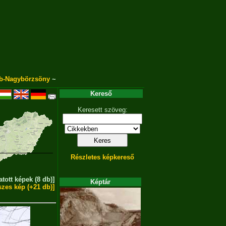
b-Nagybörzsöny
~
Kereső
Keresett szöveg:
Részletes képkereső
atott képek (8 db)]
Képtár
szes kép (+21 db)]