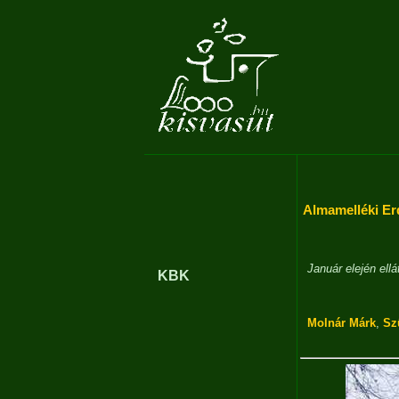
Almamelléki Er
Január elején ell
KBK
Molnár Márk
,
Sz