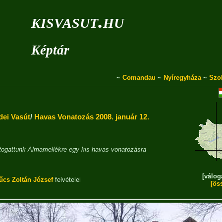
kisvasut.hu
Képtár
~
Comandau
~
Nyíregyháza
~
Szo
dei Vasút
/
Havas Vonatozás 2008. január 12.
átogattunk Almamellékre egy kis havas vonatozásra
[válog
űcs Zoltán József
felvételei
[ös