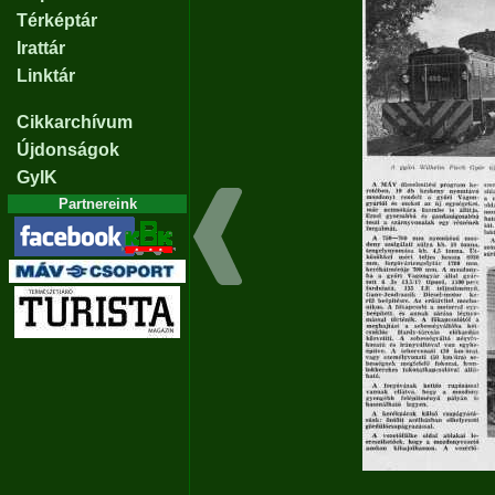
Térképtár
Irattár
Linktár
Cikkarchívum
Újdonságok
GyIK
Partnereink