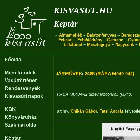
kisvasut.hu
Képtár
~
Almamellék
~
Balatonfenyves
~
Beregszá
Felcsút
~
Felsőtárkány
~
Gemenc
~
Gyön
Lillafüred
~
Mesztegnyő
~
Nagycenk
~
Főoldal
Menetrendek
JÁRMŰVEK
/
2488 (RÁBA M040-042)
Vasúttörténet
Rendezvények
RÁBA M040-042 dízelmozdonyok (Mk48)
Kisvasúti napok
KBK
archív
,
Chikán Gábor
,
Tatai András
felvétele
Könyváruház
Szakmai oldal
Képtár