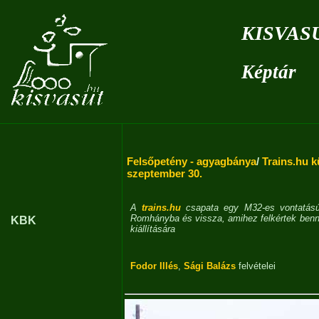
kisvas
Képtár
Felsőpetény - agyagbánya
/
Trains.hu k
szeptember 30.
A
trains.hu
csapata egy M32-es vontatású 
Romhányba és vissza, amihez felkértek bennü
KBK
kiállítására
Fodor Illés
,
Sági Balázs
felvételei