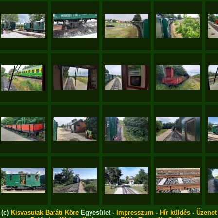
(c)
Kisvasutak Baráti Köre
Egyesület -
Impresszum
-
Hír küldés
-
Üzenet