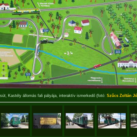
t, Kastély állomás fali pályája, interaktív ismerkedő
(fotó:
Szűcs Zoltán Jó