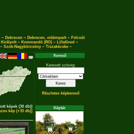
r
~
Debrecen
~
Debrecen, vidámpark
~
Felcsút
~
Királyrét
~
Kommandó (RO)
~
Lillafüred
~
~
Szob-Nagybörzsöny
~
Tiszakécske
~
Kereső
Keresett szöveg:
Részletes képkereső
tott képek (30 db)]
Képtár
szes kép (+35 db)]