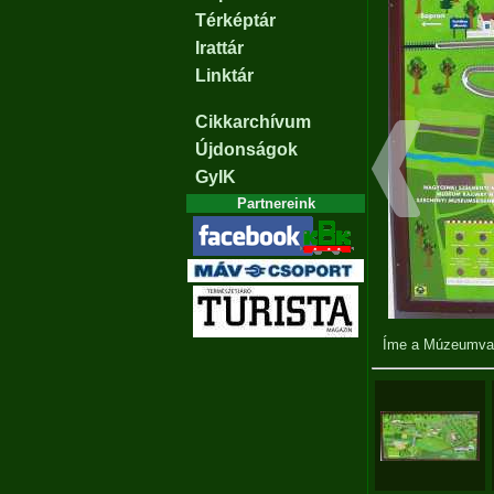
Térképtár
Irattár
Linktár
Cikkarchívum
Újdonságok
GyIK
Partnereink
Íme a Múzeumvasú