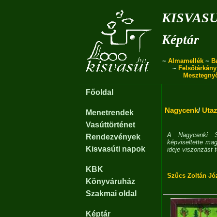
kisvas
Képtár
~
Almamellék
~
B
~
Felsőtárkány
Mesztegny
Főoldal
Nagycenk
/
Utaz
Menetrendek
Vasúttörténet
A Nagycenki S
Rendezvények
képviseltette ma
Kisvasúti napok
ideje viszonzást 
KBK
Szűcs Zoltán Jó
Könyváruház
Szakmai oldal
Képtár