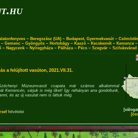
ut.hu
alatonfenyves
~
Beregszász (UA)
~
Budapest, Gyermekvasút
~
Csömödé
~
Gemenc
~
Gyöngyös
~
Hortobágy
~
Kaszó
~
Kecskemét
~
Kemence
ő
~
Nagycenk
~
Nyíregyháza
~
Pálháza
~
Pécs
~
Szegvár
~
Szilvásvárad
ás a felújított vasúton, 2021.VII.31.
zéchenyi Múzeumvasút csapata már számos alkalommal
gát Kemencén, várjuk is még őket! Így néhányan arra gondoltunk,
tenni, és az új vasutat nem is láttuk még.
[váloga
zsef
felvételei
[ös