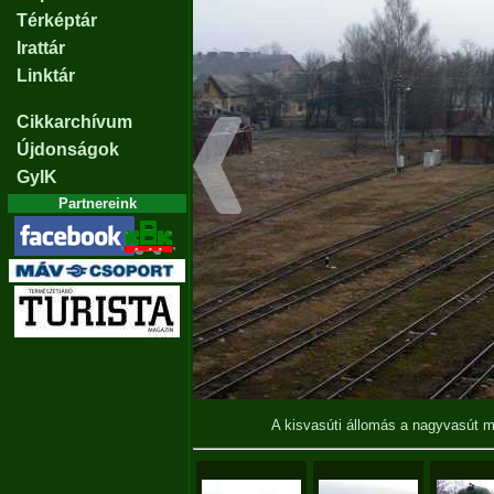
Térképtár
Irattár
Linktár
Cikkarchívum
Újdonságok
GyIK
Partnereink
A kisvasúti állomás a nagyvasút m