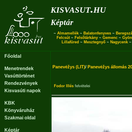
kisvasut.hu
Képtár
~
Almamellék
~
Balatonfenyves
~
Beregszá
Felcsút
~
Felsőtárkány
~
Gemenc
~
Gyön
Lillafüred
~
Mesztegnyő
~
Nagycenk
Főoldal
Panevėžys (LIT)
/
Panevėžys állomás 200
Menetrendek
Vasúttörténet
Rendezvények
Fodor Illés
felvételei
Kisvasúti napok
KBK
Könyváruház
Szakmai oldal
Képtár