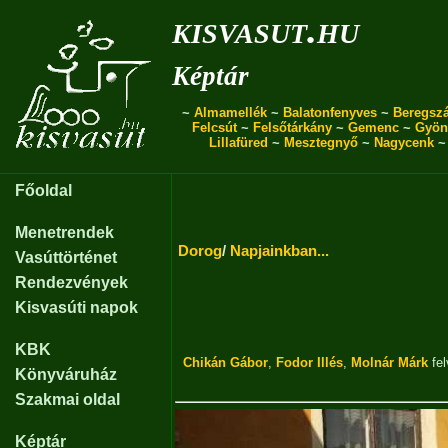
kisvasut.hu
Képtár
~
Almamellék
~
Balatonfenyves
~
Beregszá
Felcsút
~
Felsőtárkány
~
Gemenc
~
Gyön
Lillafüred
~
Mesztegnyő
~
Nagycenk
Főoldal
Menetrendek
Dorog
/
Napjainkban...
Vasúttörténet
Rendezvények
Kisvasúti napok
KBK
Chikán Gábor
,
Fodor Illés
,
Molnár Márk
fel
Könyváruház
Szakmai oldal
Képtár