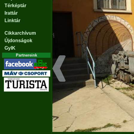
Térképtár
Irattár
Linktár
Cikkarchívum
Újdonságok
GyIK
Partnereink