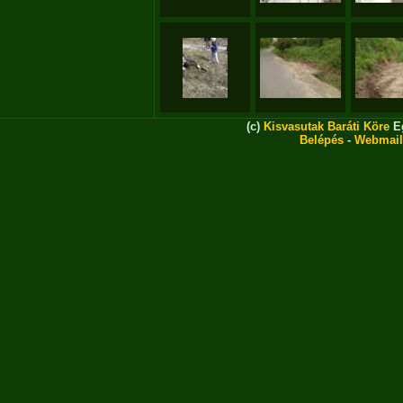
(c)
Kisvasutak Baráti Köre
Eg
Belépés
-
Webmail