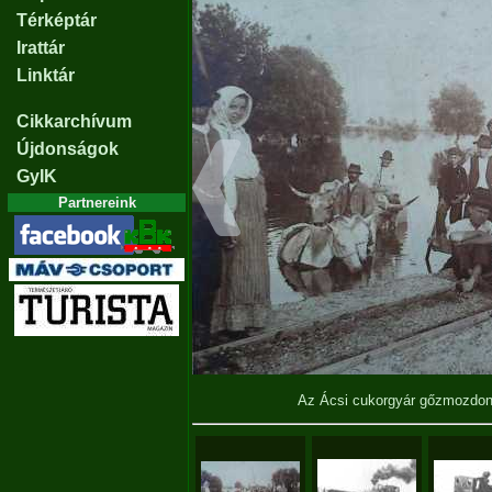
Térképtár
Irattár
Linktár
Cikkarchívum
Újdonságok
GyIK
Partnereink
Az Ácsi cukorgyár gőzmozdony