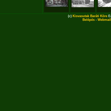
(c)
Kisvasutak Baráti Köre
Eg
Belépés
-
Webmail