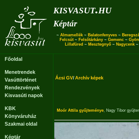
kisvasut.hu
Képtár
~
Almamellék
~
Balatonfenyves
~
Beregszá
Felcsút
~
Felsőtárkány
~
Gemenc
~
Gyön
Lillafüred
~
Mesztegnyő
~
Nagycenk
Főoldal
Menetrendek
Ácsi GV
/
Archív képek
Vasúttörténet
Rendezvények
Kisvasúti napok
KBK
Moór Attila gyűjteménye
,
Nagy Tibor gyűjt
Könyváruház
Szakmai oldal
Képtár