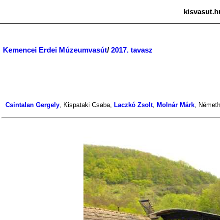
kisvasut.h
Kemencei Erdei Múzeumvasút
/
2017. tavasz
Csintalan Gergely
,
Kispataki Csaba
,
Laczkó Zsolt
,
Molnár Márk
,
Németh