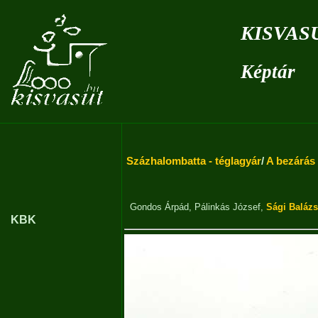
kisvas
Képtár
Százhalombatta - téglagyár
/
A bezárás
Gondos Árpád
,
Pálinkás József
,
Sági Balázs
KBK