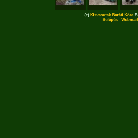
(c)
Kisvasutak Baráti Köre
Eg
Belépés
-
Webmail