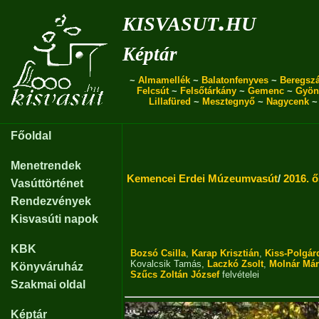
kisvasut.hu
Képtár
~
Almamellék
~
Balatonfenyves
~
Beregszá
Felcsút
~
Felsőtárkány
~
Gemenc
~
Gyön
Lillafüred
~
Mesztegnyő
~
Nagycenk
Főoldal
Menetrendek
Kemencei Erdei Múzeumvasút
/
2016. 
Vasúttörténet
Rendezvények
Kisvasúti napok
KBK
Bozsó Csilla
,
Karap Krisztián
,
Kiss-Polgár
Kovalcsik Tamás
,
Laczkó Zsolt
,
Molnár Már
Könyváruház
Szűcs Zoltán József
felvételei
Szakmai oldal
Képtár