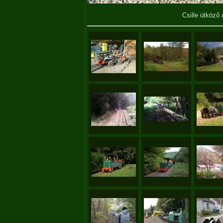
Csille ütköző