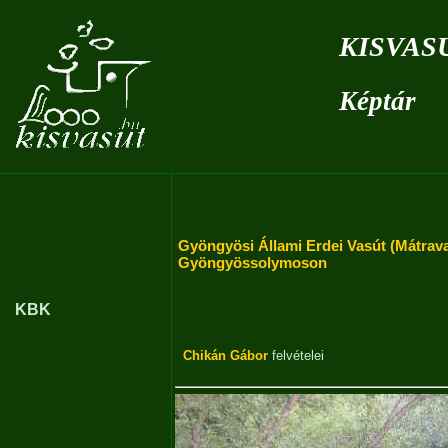
kisvas
Képtár
Gyöngyösi Állami Erdei Vasút (Mátrav
Gyöngyössolymoson
KBK
Chikán Gábor
felvételei