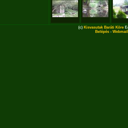
(c)
Kisvasutak Baráti Köre
Eg
Belépés
-
Webmail