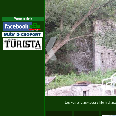
Partnereink
Egykori állványkocsi sikló hídjá